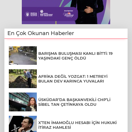
En Çok Okunan Haberler
BARIŞMA BULUŞMASI KANLI BİTTİ: 19
YAŞINDAKİ GENÇ ÖLDÜ
AFRİKA DEĞİL YOZGAT: 1 METREYİ
BULAN DEV KARINCA YUVALARI
ÜSKÜDAR’DA BAŞKANVEKİLİ CHP’Lİ
SİBEL TAN ÇETİNKAYA OLDU
X’TEN İMAMOĞLU HESABI İÇİN HUKUKİ
İTİRAZ HAMLESİ