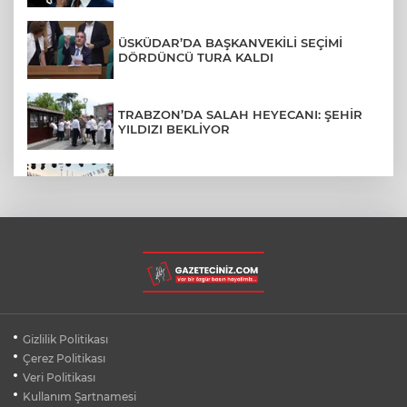
ÜSKÜDAR’DA BAŞKANVEKİLİ SEÇİMİ
DÖRDÜNCÜ TURA KALDI
TRABZON’DA SALAH HEYECANI: ŞEHİR
YILDIZI BEKLİYOR
BURSA’NIN FETHİ COŞKUSU
BÜYÜKORHAN’A TAŞINDI
LGS YERLEŞTİRME SONUÇLARI
AÇIKLANDI! İŞTE TÜM TARİHLER
MUDANYA PLAJLARINDA YOĞUNLUK:
Gizlilik Politikası
TATİLCİLER SAHİLLERE AKIN ETTİ
Çerez Politikası
Veri Politikası
Kullanım Şartnamesi
BURSA FESTİVALİ'NDE MUHTEŞEM