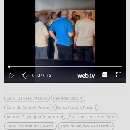
Cami̇ Bahçesi̇ Atatürk
Cami̇de Atatürk
Cami̇de Atatürk Posteri̇
Bursa Atatürk Posteri̇
Atatürk Bayrağina Tahammul
Bursa Akşemsetti̇n Cami̇
Kandi̇lde Atatürk Bayraği
Atatürk Bayrağı Rahatsızlık