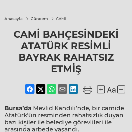
Anasayfa
Gündem
CAMİ
BAHÇESİNDEKİ
ATATÜRK
CAMİ BAHÇESİNDEKİ
RESİMLİ
BAYRAK
RAHATSIZ
ATATÜRK RESİMLİ
ETMİŞ
BAYRAK RAHATSIZ
ETMİŞ
Bursa’da
Mevlid Kandili’nde, bir camide
Atatürk'ün resminden rahatsızlık duyan
bazı kişiler ile belediye görevlileri ile
arasında arbede yaşandı.