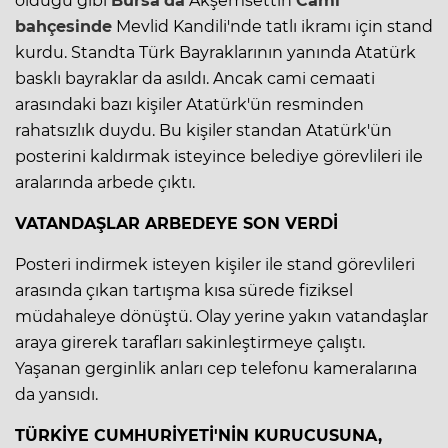
olduğu gibi
Bursa’da
Akşemsettin
Cami
bahçesinde
Mevlid Kandili'nde tatlı ikramı için stand
kurdu. Standta Türk Bayraklarının yanında Atatürk
basklı bayraklar da asıldı. Ancak cami cemaati
arasındaki bazı kişiler Atatürk'ün resminden
rahatsızlık duydu. Bu kişiler standan Atatürk'ün
posterini kaldırmak isteyince belediye görevlileri ile
aralarında arbede çıktı.
VATANDAŞLAR ARBEDEYE SON VERDİ
Posteri indirmek isteyen kişiler ile stand görevlileri
arasında çıkan tartışma kısa sürede fiziksel
müdahaleye dönüştü. Olay yerine yakın vatandaşlar
araya girerek tarafları sakinleştirmeye çalıştı.
Yaşanan gerginlik anları cep telefonu kameralarına
da yansıdı.
TÜRKİYE CUMHURİYETİ'NİN KURUCUSUNA,