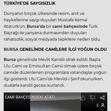
TÜRKİYE'DE SAYGISIZLIK
Dünyanın birçok ülkesinde resim, anıt ve
heykellerine saygı duyulan
Mustafa Kemal
Atatür
k'ün,
Bursa'da
bir
cami bahçesinde
Türk
Bayrağı ile yanyana durmasından duyulan
rahatsızlık, sosyal medyada tepkilere neden oldu.
BURSA
GENELİNDE CAMİLERE İLGİ YOĞUN OLDU
Bursa
genelinde Mevlit Kandili idrak edildi. Başta
Ulu Cami ve Emirsultan Camii olmak üzere birçok
camide düzenlenen programlara vatandaşlar yoğun
ilgi gösterdi. Ulu Cami’de Mevlid-i Şerif okunurken,
dualarla kandil gecesi kutlandı.