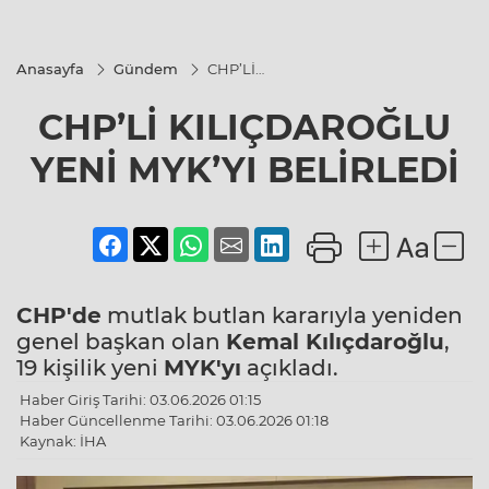
Anasayfa
Gündem
CHP’Lİ
KILIÇDAROĞLU
YENİ MYK’YI
CHP’Lİ KILIÇDAROĞLU
BELİRLEDİ
YENİ MYK’YI BELİRLEDİ
CHP'de
mutlak butlan kararıyla yeniden
genel başkan olan
Kemal Kılıçdaroğlu
,
19 kişilik yeni
MYK'yı
açıkladı.
Haber Giriş Tarihi: 03.06.2026 01:15
Haber Güncellenme Tarihi: 03.06.2026 01:18
Kaynak: İHA