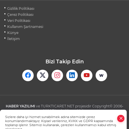
MUDANYA PLAJLARINDA YOĞUNLUK:
Gizlilik Politikası
TATİLCİLER SAHİLLERE AKIN ETTİ
Çerez Politikası
Veri Politikası
Kullanım Şartnamesi
BURSA FESTİVALİ'NDE MUHTEŞEM
TİYATRO GECESİ
Künye
İletişim
Bizi Takip Edin
HABER YAZILIMI
ve TURKTICARET.NET projesidir Copyright© 2006-
2026 Tüm hakları saklıdır.
Sizlere daha iyi hizmet sunabilmek adına sitemizde çerez
konumlandırmaktayız. Kişisel verileriniz, KVKK ve GDPR kapsamında
toplanıp işlenir. Sitemizi kullanarak, çerezleri kullanmamızı kabul etmiş