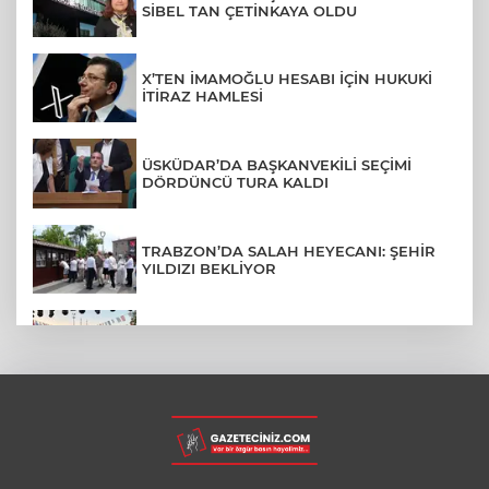
SİBEL TAN ÇETİNKAYA OLDU
X’TEN İMAMOĞLU HESABI İÇİN HUKUKİ
İTİRAZ HAMLESİ
ÜSKÜDAR’DA BAŞKANVEKİLİ SEÇİMİ
DÖRDÜNCÜ TURA KALDI
TRABZON’DA SALAH HEYECANI: ŞEHİR
YILDIZI BEKLİYOR
BURSA’NIN FETHİ COŞKUSU
BÜYÜKORHAN’A TAŞINDI
LGS YERLEŞTİRME SONUÇLARI
AÇIKLANDI! İŞTE TÜM TARİHLER