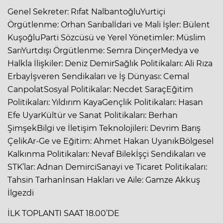
Genel Sekreter: Rıfat NalbantoğluYurtiçi
Örgütlenme: Orhan Sarıbalİdari ve Mali İşler: Bülent
KuşoğluParti Sözcüsü ve Yerel Yönetimler: Müslim
SarıYurtdışı Örgütlenme: Semra DinçerMedya ve
Halkla İlişkiler: Deniz DemirSağlık Politikaları: Ali Rıza
Erbayİşveren Sendikaları ve İş Dünyası: Cemal
CanpolatSosyal Politikalar: Necdet SaraçEğitim
Politikaları: Yıldırım KayaGençlik Politikaları: Hasan
Efe UyarKültür ve Sanat Politikaları: Berhan
ŞimşekBilgi ve İletişim Teknolojileri: Devrim Barış
ÇelikAr-Ge ve Eğitim: Ahmet Hakan UyanıkBölgesel
Kalkınma Politikaları: Nevaf Bilekİşçi Sendikaları ve
STK’lar: Adnan DemirciSanayi ve Ticaret Politikaları:
Tahsin Tarhanİnsan Hakları ve Aile: Gamze Akkuş
İlgezdi
İLK TOPLANTI SAAT 18.00’DE