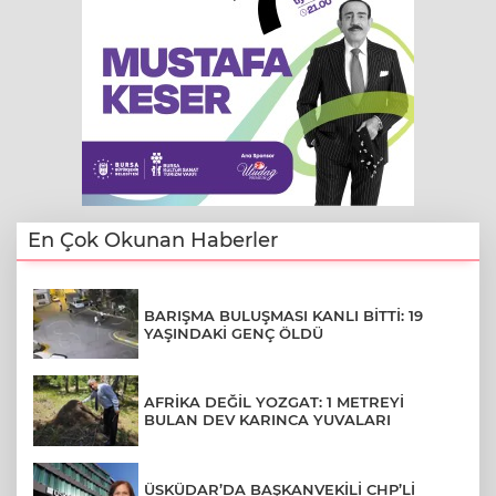
En Çok Okunan Haberler
BARIŞMA BULUŞMASI KANLI BİTTİ: 19
YAŞINDAKİ GENÇ ÖLDÜ
AFRİKA DEĞİL YOZGAT: 1 METREYİ
BULAN DEV KARINCA YUVALARI
ÜSKÜDAR’DA BAŞKANVEKİLİ CHP’Lİ