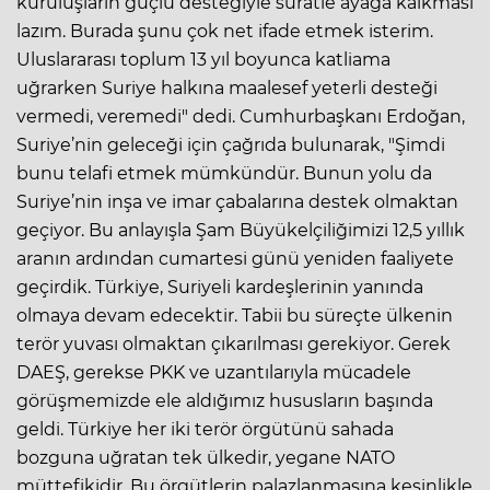
kuruluşların güçlü desteğiyle süratle ayağa kalkması
lazım. Burada şunu çok net ifade etmek isterim.
Uluslararası toplum 13 yıl boyunca katliama
uğrarken Suriye halkına maalesef yeterli desteği
vermedi, veremedi" dedi. Cumhurbaşkanı Erdoğan,
Suriye’nin geleceği için çağrıda bulunarak, "Şimdi
bunu telafi etmek mümkündür. Bunun yolu da
Suriye’nin inşa ve imar çabalarına destek olmaktan
geçiyor. Bu anlayışla Şam Büyükelçiliğimizi 12,5 yıllık
aranın ardından cumartesi günü yeniden faaliyete
geçirdik. Türkiye, Suriyeli kardeşlerinin yanında
olmaya devam edecektir. Tabii bu süreçte ülkenin
terör yuvası olmaktan çıkarılması gerekiyor. Gerek
DAEŞ, gerekse PKK ve uzantılarıyla mücadele
görüşmemizde ele aldığımız hususların başında
geldi. Türkiye her iki terör örgütünü sahada
bozguna uğratan tek ülkedir, yegane NATO
müttefikidir. Bu örgütlerin palazlanmasına kesinlikle