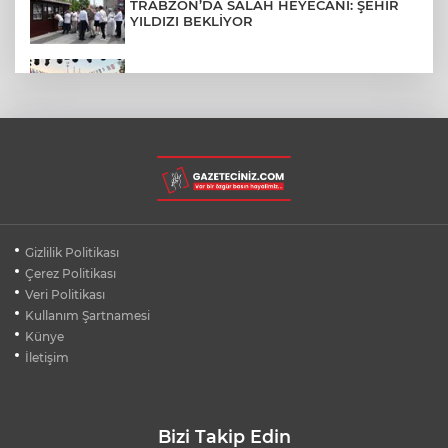
TRABZON’DA SALAH HEYECANI: ŞEHİR
YILDIZI BEKLİYOR
BURSA’NIN FETHİ COŞKUSU
BÜYÜKORHAN’A TAŞINDI
LGS YERLEŞTİRME SONUÇLARI
AÇIKLANDI! İŞTE TÜM TARİHLER
MUDANYA PLAJLARINDA YOĞUNLUK:
Gizlilik Politikası
TATİLCİLER SAHİLLERE AKIN ETTİ
Çerez Politikası
Veri Politikası
Kullanım Şartnamesi
BURSA FESTİVALİ'NDE MUHTEŞEM
TİYATRO GECESİ
Künye
İletişim
Bizi Takip Edin