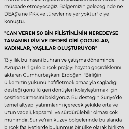
müsaade etmeyeceğiz. Bölgemizin geleceğinde ne
DEAŞ’a ne PKK ve türevlerine yer yoktur" diye
konuştu.
"CAN VEREN 50 BİN FİLİSTİNLİNİN NEREDEYSE
TAMAMINI RİM VE DEDESİ GİBİ ÇOCUKLAR,
KADINLAR, YAŞLILAR OLUŞTURUYOR"
13 yıllık bu insani buhran ve çatışma döneminde
Avrupa Birliği ile birçok projeyi hayata geçirdiklerini
aktaran Cumhurbaşkanı Erdoğan, "Birliğin
ülkemizin yükünü hafifletmek amacıyla sağladığı
desteği gönüllü geri dönüşleri kolaylaştırmak için
çeşitlendirmesini bekliyoruz. Bu desteğin Suriye’de
temel altyapı yatırımlarını içerecek şekilde orta ve
uzun vadeli, kapsamlı ve sürdürülebilir olması çok
mühimdir. Suriye’nin kuzey bölgelerinde bu alanda
birçok faaliyetlerde bulunmuş bir ülke olarak birlikte