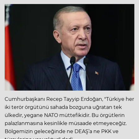
Cumhurbaşkanı Recep Tayyip Erdoğan, "Türkiye her
iki terör örgütünü sahada bozguna uğratan tek
ülkedir, yegane NATO müttefikidir. Bu örgütlerin
palazlanmasına kesinlikle müsaade etmeyeceğiz.
Bölgemizin geleceğinde ne DEAŞ’a ne PKK ve