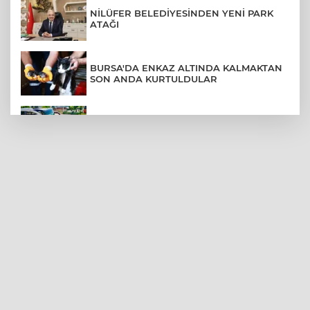
NİLÜFER BELEDİYESİNDEN YENİ PARK
ATAĞI
BURSA'DA ENKAZ ALTINDA KALMAKTAN
SON ANDA KURTULDULAR
AFYONKARAHİSAR'DA OTOBÜS
KAMYONETE ÇARPTI: 1 ÖLÜ, 15 YARALI
BURSA'DA DEPO YANGINI BİNAYA
SIÇRAMADAN SÖNDÜRÜLDÜ
BURSA'DA KIRSAL MAHALLE
YOLLARINDA KORFOR ARTIYOR
SİLİVRİ'DE YANGIN: MAHSUR KALANLAR
BALKONLARDAN KURTARILDI