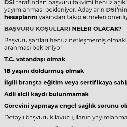
DSİ
tarafından başvuru takvimi henüz açıkl
yayımlanması bekleniyor. Adayların
DSİ’ni
hesaplarını
yakından takip etmeleri önerili
BAŞVURU KOŞULLARI
NELER OLACAK?
Başvuru şartları henüz netleşmemiş olmakla b
aranması bekleniyor:
T.C. vatandaşı olmak
18 yaşını doldurmuş olmak
İlgili branşta eğitim veya sertifikaya sah
Adli sicil kaydı bulunmamak
Görevini yapmaya engel sağlık sorunu 
Detaylı başvuru kılavuzu, ilanın yayımlanm