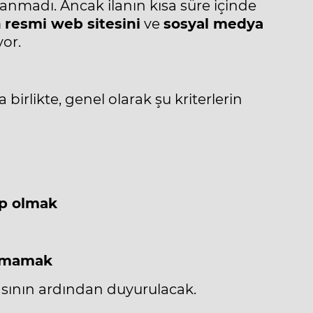
anmadı. Ancak ilanın kısa süre içinde
n
resmi web sitesini
ve
sosyal medya
yor.
irlikte, genel olarak şu kriterlerin
ip olmak
olmamak
asının ardından duyurulacak.