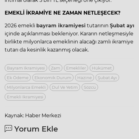
ihtimal olarak 5 bin TL seçeneği öne çıkıyor.
EMEKLİ İKRAMİYE NE ZAMAN NETLEŞECEK?
2026 emekli
bayram ikramiyesi
tutarının
Şubat ayı
içinde açıklanması bekleniyor. Kararın netleşmesiyle
birlikte milyonlarca emeklinin alacağı zamlı ikramiye
tutarı da kesinlik kazanmış olacak.
Bayram Ikramiyesi
Zam
Emekliler
Hükümet
Ek Ödeme
Ekonomik Durum
Hazine
Şubat Ayı
Milyonlarca Emekli
Dul Ve Yetim
Sözcü
Emekli Ikramiyesi
Kaynak: Haber Merkezi
Yorum Ekle