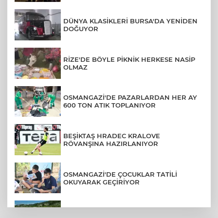
DÜNYA KLASİKLERİ BURSA'DA YENİDEN
DOĞUYOR
RİZE'DE BÖYLE PİKNİK HERKESE NASİP
OLMAZ
OSMANGAZİ'DE PAZARLARDAN HER AY
600 TON ATIK TOPLANIYOR
BEŞİKTAŞ HRADEC KRALOVE
RÖVANŞINA HAZIRLANIYOR
OSMANGAZİ'DE ÇOCUKLAR TATİLİ
OKUYARAK GEÇİRİYOR
BURSA'DA KIRSAL MAHALLE YOLLARI