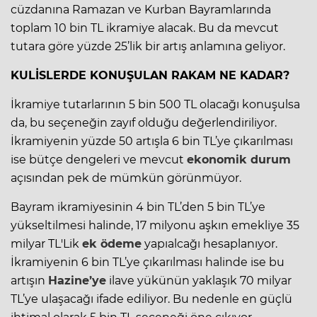
cüzdanına Ramazan ve Kurban Bayramlarında
toplam 10 bin TL ikramiye alacak. Bu da mevcut
tutara göre yüzde 25’lik bir artış anlamına geliyor.
KULİSLERDE KONUŞULAN RAKAM NE KADAR?
İkramiye tutarlarının 5 bin 500 TL olacağı konuşulsa
da, bu seçeneğin zayıf olduğu değerlendiriliyor.
İkramiyenin yüzde 50 artışla 6 bin TL’ye çıkarılması
ise bütçe dengeleri ve mevcut
ekonomik durum
açısından pek de mümkün görünmüyor.
Bayram ikramiyesinin 4 bin TL’den 5 bin TL’ye
yükseltilmesi halinde, 17 milyonu aşkın emekliye 35
milyar TL'Lik
ek ödeme
yapıalcağı hesaplanıyor.
İkramiyenin 6 bin TL’ye çıkarılması halinde ise bu
artışın
Hazine’ye
ilave yükünün yaklaşık 70 milyar
TL’ye ulaşacağı ifade ediliyor. Bu nedenle en güçlü