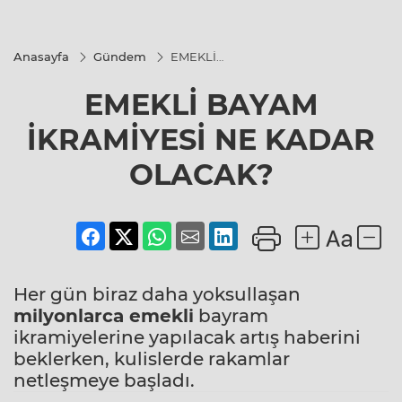
Anasayfa
Gündem
EMEKLİ
BAYAM
İKRAMİYESİ
EMEKLİ BAYAM
NE KADAR
OLACAK?
İKRAMİYESİ NE KADAR
OLACAK?
Her gün biraz daha yoksullaşan
milyonlarca emekli
bayram
ikramiyelerine yapılacak artış haberini
beklerken, kulislerde rakamlar
netleşmeye başladı.