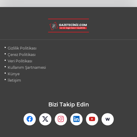
YENİLENİYOR
ÜNİVERSİTEDEN AYRILANLARA GERİ
DÖNÜŞ HAKKI GELDİ
GALATASARAY VILLARREAL’E 2-1
Gizlilik Politikası
MAĞLUP OLDU
Çerez Politikası
Veri Politikası
Kullanım Şartnamesi
GÖZTEPE’DEN SEZON ÖNCESİ 7 MAÇTA
6 GALİBİYET
Künye
İletişim
Bizi Takip Edin