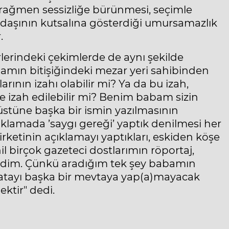
rağmen sessizliğe bürünmesi, seçimle
ndaşının kutsalına gösterdiği umursamazlık
.
rlerindeki çekimlerde de aynı şekilde
abamın bitişiğindeki mezar yeri sahibinden
ının izahı olabilir mi? Ya da bu izah,
ye izah edilebilir mi? Benim babam sizin
stüne başka bir ismin yazılmasının
ıklamada ’saygı gereği’ yaptık denilmesi her
şirketinin açıklamayı yaptıkları, eskiden köşe
il birçok gazeteci dostlarımın röportaj,
dedim. Çünkü aradığım tek şey babamın
hatayı başka bir mevtaya yap(a)mayacak
ektir" dedi.