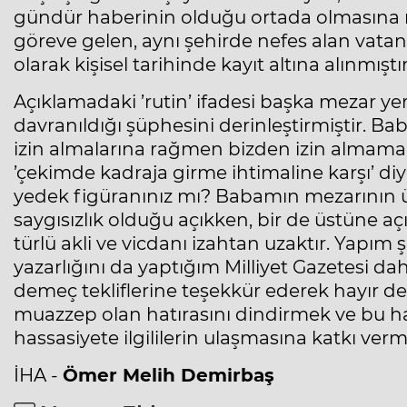
gündür haberinin olduğu ortada olmasına 
göreve gelen, aynı şehirde nefes alan vata
olarak kişisel tarihinde kayıt altına alınmıştır
Açıklamadaki ’rutin’ ifadesi başka mezar ye
davranıldığı şüphesini derinleştirmiştir. B
izin almalarına rağmen bizden izin almamalar
’çekimde kadraja girme ihtimaline karşı’ di
yedek figüranınız mı? Babamın mezarının ü
saygısızlık olduğu açıkken, bir de üstüne aç
türlü akli ve vicdanı izahtan uzaktır. Yapım 
yazarlığını da yaptığım Milliyet Gazetesi dah
demeç tekliflerine teşekkür ederek hayır 
muazzep olan hatırasını dindirmek ve bu 
hassasiyete ilgililerin ulaşmasına katkı verm
İHA -
Ömer Melih Demirbaş