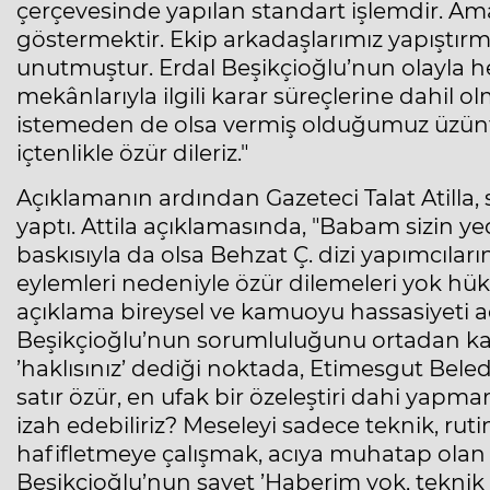
çerçevesinde yapılan standart işlemdir. Amac
göstermektir. Ekip arkadaşlarımız yapıştır
unutmuştur. Erdal Beşikçioğlu’nun olayla h
mekânlarıyla ilgili karar süreçlerine dahil
istemeden de olsa vermiş olduğumuz üzün
içtenlikle özür dileriz."
Açıklamanın ardından Gazeteci Talat Atilla
yaptı. Attila açıklamasında, "Babam sizin 
baskısıyla da olsa Behzat Ç. dizi yapımcılar
eylemleri nedeniyle özür dilemeleri yok hü
açıklama bireysel ve kamuoyu hassasiyeti 
Beşikçioğlu’nun sorumluluğunu ortadan kal
’haklısınız’ dediği noktada, Etimesgut Bele
satır özür, en ufak bir özeleştiri dahi yapm
izah edebiliriz? Meseleyi sadece teknik, rut
hafifletmeye çalışmak, acıya muhatap olan 
Beşikçioğlu’nun şayet ’Haberim yok, teknik 