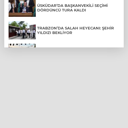
ÜSKÜDAR’DA BAŞKANVEKİLİ SEÇİMİ
DÖRDÜNCÜ TURA KALDI
TRABZON’DA SALAH HEYECANI: ŞEHİR
YILDIZI BEKLİYOR
BURSA’NIN FETHİ COŞKUSU
BÜYÜKORHAN’A TAŞINDI
LGS YERLEŞTİRME SONUÇLARI
AÇIKLANDI! İŞTE TÜM TARİHLER
MUDANYA PLAJLARINDA YOĞUNLUK:
TATİLCİLER SAHİLLERE AKIN ETTİ
BURSA FESTİVALİ'NDE MUHTEŞEM
TİYATRO GECESİ