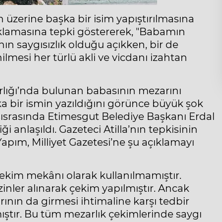
n üzerine başka bir isim yapıştırılmasına
açıklamasına tepki göstererek, "Babamın
ın saygısızlık olduğu açıkken, bir de
lmesi her türlü akli ve vicdanı izahtan
lığı’nda bulunan babasının mezarını
ka bir ismin yazıldığını görünce büyük şok
 sısrasında Etimesgut Belediye Başkanı Erdal
i anlaşıldı. Gazeteci Atilla’nın tepkisinin
apım, Milliyet Gazetesi’ne şu açıklamayı
çekim mekânı olarak kullanılmamıştır.
inler alınarak çekim yapılmıştır. Ancak
ının da girmesi ihtimaline karşı tedbir
lmıştır. Bu tüm mezarlık çekimlerinde saygı