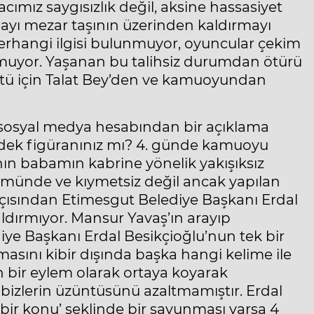
ımız saygısızlık değil, aksine hassasiyet
mayı mezar taşının üzerinden kaldırmayı
erhangi ilgisi bulunmuyor, oyuncular çekim
 olmuyor. Yaşanan bu talihsiz durumdan ötürü
tü için Talat Bey’den ve kamuoyundan
, sosyal medya hesabından bir açıklama
yedek figüranınız mı? 4. günde kamuoyu
ının babamın kabrine yönelik yakışıksız
kmünde ve kıymetsiz değil ancak yapılan
açısından Etimesgut Belediye Başkanı Erdal
dırmıyor. Mansur Yavaş’ın arayıp
diye Başkanı Erdal Besikçioğlu’nun tek bir
amasını kibir dışında başka hangi kelime ile
in bir eylem olarak ortaya koyarak
bizlerin üzüntüsünü azaltmamıştır. Erdal
bir konu’ şeklinde bir savunması varsa 4