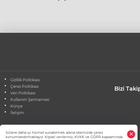
Gizlilik Politikası
Çerez Politikası
Bizi Taki
Veri Politikası
Kullanım Şartnamesi
Künye
İletişim
×
Sizlere daha iyi hizmet sunabilmek adına sitemizde çerez
Whatsapp
konumlandırmaktayız. Kişisel verileriniz, KVKK ve GDPR kapsamında