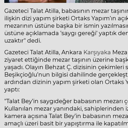
Gazeteci Talat Atilla, babasının mezar taşını
ilişkin dizi yapım şirketi Ortaks Yapım’ın 
mezarının üstüne başka bir ismin yazılmasın
üstüne açıklamada ’saygı gereği’ yaptık deni
uzaktır" dedi.
Gazeteci Talat Atilla, Ankara
Karşıyaka
Mezar
ziyaret ettiğinde mezar taşının üzerine baş
yaşadı. Olayın Behzat Ç. dizisinin çekimleri
Beşikçioğlu’nun bilgisi dahilinde gerçekleştiğ
ardından dizinin yapım şirketi olan Ortaks Y
yaptı:
"Talat Bey’in saygıdeğer babasının mezarı 
Kullanılan mezar yanındaki, sahiplerinden iz
kamera açısına Talat Bey’in babasının mezar
amaçlı üzeri basit bir yapıştırma ile kapatı