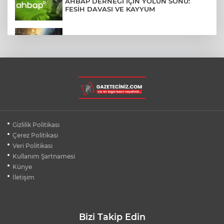
AHBAP DERNEĞİ İÇİN YOLUN SONU:
FESİH DAVASI VE KAYYUM
ULUDAĞ'DA ÇIKAN ORMAN YANGINI
SÖNDÜRÜLDÜ
MENDERES BELEDİYE BAŞKANI İHRAÇ
TALEBİYLE DİSİPLİNE SEVK EDİLDİ
HALI SAHADA KLİMA KONFORU: 40
Gizlilik Politikası
DERECEDE BUZ GİBİ MAÇ KEYFİ
Çerez Politikası
Veri Politikası
Kullanım Şartnamesi
İZMİT SORUŞTURMASINDA İFADE
DETAYLARI: RÜŞVET, TEHDİT, VİDEO
Künye
İletişim
Bizi Takip Edin