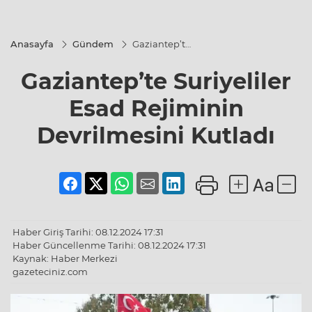
Anasayfa
Gündem
Gaziantep’te
Suriyeliler
Esad
Gaziantep’te Suriyeliler
Rejiminin
Devrilmesini
Kutladı
Esad Rejiminin
Devrilmesini Kutladı
Haber Giriş Tarihi: 08.12.2024 17:31
Haber Güncellenme Tarihi: 08.12.2024 17:31
Kaynak: Haber Merkezi
gazeteciniz.com