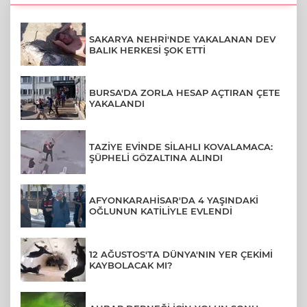
SAKARYA NEHRİ'NDE YAKALANAN DEV
BALIK HERKESİ ŞOK ETTİ
BURSA'DA ZORLA HESAP AÇTIRAN ÇETE
YAKALANDI
TAZİYE EVİNDE SİLAHLI KOVALAMACA:
ŞÜPHELİ GÖZALTINA ALINDI
AFYONKARAHİSAR'DA 4 YAŞINDAKİ
OĞLUNUN KATİLİYLE EVLENDİ
12 AĞUSTOS'TA DÜNYA'NIN YER ÇEKİMİ
KAYBOLACAK MI?