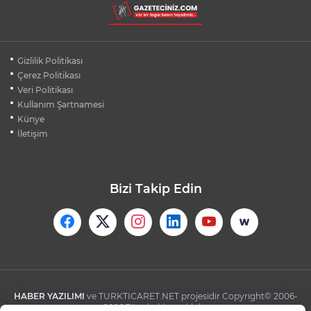
SIÇRAMADAN SÖNDÜRÜLDÜ
BURSA'DA KIRSAL MAHALLE
Gizlilik Politikası
YOLLARINDA KORFOR ARTIYOR
Çerez Politikası
Veri Politikası
Kullanım Şartnamesi
SİLİVRİ'DE YANGIN: MAHSUR KALANLAR
BALKONLARDAN KURTARILDI
Künye
İletişim
Bizi Takip Edin
HABER YAZILIMI
ve TURKTICARET.NET projesidir Copyright© 2006-
2026 Tüm hakları saklıdır.