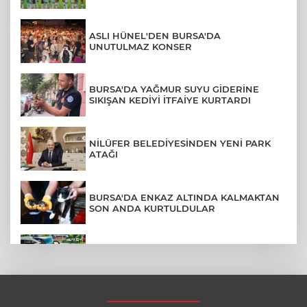
ASLI HÜNEL'DEN BURSA'DA
UNUTULMAZ KONSER
BURSA'DA YAĞMUR SUYU GİDERİNE
SIKIŞAN KEDİYİ İTFAİYE KURTARDI
NİLÜFER BELEDİYESİNDEN YENİ PARK
ATAĞI
BURSA'DA ENKAZ ALTINDA KALMAKTAN
SON ANDA KURTULDULAR
AFYONKARAHİSAR'DA OTOBÜS
KAMYONETE ÇARPTI: 1 ÖLÜ, 15 YARALI
BURSA'DA DEPO YANGINI BİNAYA