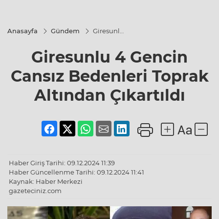
Anasayfa
Gündem
Giresunlu
4 Gencin
Cansız
Giresunlu 4 Gencin
Bedenleri
Toprak
Altından
Cansız Bedenleri Toprak
Çıkartıldı
Altından Çıkartıldı
Haber Giriş Tarihi: 09.12.2024 11:39
Haber Güncellenme Tarihi: 09.12.2024 11:41
Kaynak: Haber Merkezi
gazeteciniz.com