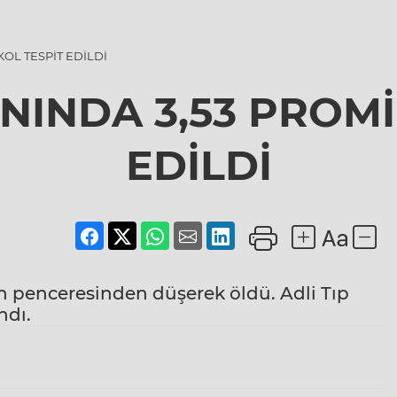
OL TESPİT EDİLDİ
NINDA 3,53 PROMİ
EDİLDİ
nin penceresinden düşerek öldü. Adli Tıp
ndı.