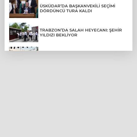
ÜSKÜDAR’DA BAŞKANVEKİLİ SEÇİMİ
DÖRDÜNCÜ TURA KALDI
TRABZON’DA SALAH HEYECANI: ŞEHİR
YILDIZI BEKLİYOR
BURSA’NIN FETHİ COŞKUSU
BÜYÜKORHAN’A TAŞINDI
LGS YERLEŞTİRME SONUÇLARI
AÇIKLANDI! İŞTE TÜM TARİHLER
MUDANYA PLAJLARINDA YOĞUNLUK:
TATİLCİLER SAHİLLERE AKIN ETTİ
BURSA FESTİVALİ'NDE MUHTEŞEM
TİYATRO GECESİ