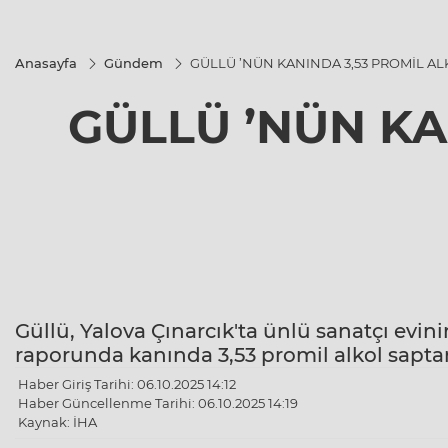
Anasayfa
Gündem
GÜLLÜ ’NÜN KANINDA 3,53 PROMİL ALK
GÜLLÜ ’NÜN KA
Güllü, Yalova Çınarcık'ta ünlü sanatçı evi
raporunda kanında 3,53 promil alkol sapta
Haber Giriş Tarihi: 06.10.2025 14:12
Haber Güncellenme Tarihi: 06.10.2025 14:19
Kaynak: İHA