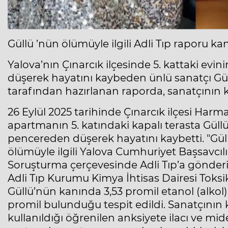
Güllü ’nün ölümüyle ilgili Adli Tıp raporu ka
Yalova’nın Çınarcık ilçesinde 5. kattaki evi
düşerek hayatını kaybeden ünlü sanatçı Gül
tarafından hazırlanan raporda, sanatçının kan
26 Eylül 2025 tarihinde Çınarcık ilçesi Harm
apartmanın 5. katındaki kapalı terasta Güllü,
pencereden düşerek hayatını kaybetti. "Güll
ölümüyle ilgili Yalova Cumhuriyet Başsavcıl
Soruşturma çerçevesinde Adli Tıp’a gönderi
Adli Tıp Kurumu Kimya İhtisas Dairesi Toksi
Güllü’nün kanında 3,53 promil etanol (alkol)
promil bulunduğu tespit edildi. Sanatçının 
kullanıldığı öğrenilen anksiyete ilacı ve m