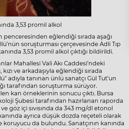
nında 3,53 promil alkol
nin penceresinden eğlendiği sırada aşağı
lü’nün soruşturması çerçevesinde Adli Tıp
ında 3,53 promil alkol çıktığı bildirildi.
anlar Mahallesi Vali Akı Caddesi’ndeki
 kızı ve arkadaşıyla eğlendiği sırada
ü" adıyla tanınan ünlü sanatçı Gül Tut’un
ığı tarafından soruşturma sürüyor.
len kan örneklerinin sonucu çıktı. Bursa
koloji Şubesi tarafından hazırlanan raporda
 ve göz içi sıvısında da 343 mg/dl etonol
kanında ayrıca düşük dozda reçeteli olarak
ide koruyucu da bulundu. Sanatçının kanında