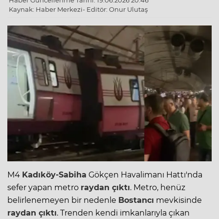
Haber Güncellenme Tarihi: 19.06.2026 20:46
Kaynak: Haber Merkezi- Editör: Onur Ulutaş
M4
Kadıköy-Sabiha
Gökçen Havalimanı Hattı'nda
sefer yapan metro
raydan çıktı
.
Metro
, henüz
belirlenemeyen bir nedenle
Bostancı
mevkisinde
raydan çıktı
. Trenden kendi imkanlarıyla çıkan