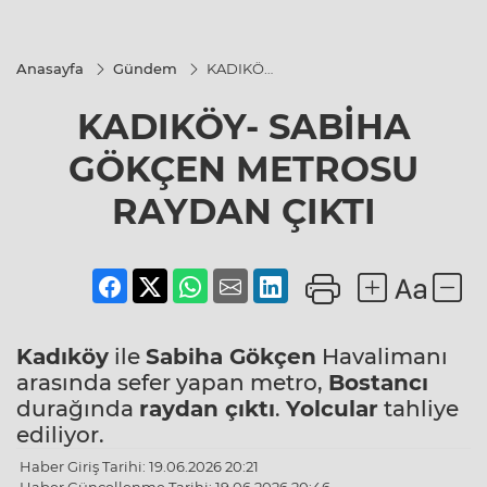
Anasayfa
Gündem
KADIKÖY-
SABİHA
GÖKÇEN
KADIKÖY- SABİHA
METROSU
RAYDAN
ÇIKTI
GÖKÇEN METROSU
RAYDAN ÇIKTI
Kadıköy
ile
Sabiha Gökçen
Havalimanı
arasında sefer yapan metro,
Bostancı
durağında
raydan çıktı
.
Yolcular
tahliye
ediliyor.
Haber Giriş Tarihi: 19.06.2026 20:21