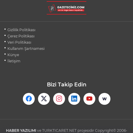
ASLI HÜNEL'DEN BURSA'DA
UNUTULMAZ KONSER
BEŞİKTAŞ'TAN AVRUPA'DA KRİTİK
Gizlilik Politikası
DEPLASMAN ZAFERİ
Çerez Politikası
Veri Politikası
Kullanım Şartnamesi
VAN'DA İŞİTME ENGELLİ MÜŞTERİ,
HALIYI HALAY ÇEKEREK ALDI
Künye
İletişim
Bizi Takip Edin
HABER YAZILIMI
ve TURKTICARET.NET projesidir Copyright© 2006-