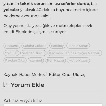
yaşanan
teknik sorun
sonrası
seferler durdu
, bazı
yolcular
yaklaşık 40 dakika boyunca metro içinde
beklemek zorunda kaldı.
Olay yerine itfaiye, sağlık ve metro ekipleri sevk
edildi. Ekiplerin çalışması sürüyor.
Bostancı
Sabiha Gökçen
Kadıköy
Teknik Sorun
Yolcular
Seferler Durdu
Kadıköy- Sabiha Gökçen Metrosu
Raydan Çıktı
Istanbul
Tren Kazası
Metro Kazası
Kaynak: Haber Merkezi- Editör: Onur Ulutaş
Yorum Ekle
Adınız Soyadınız