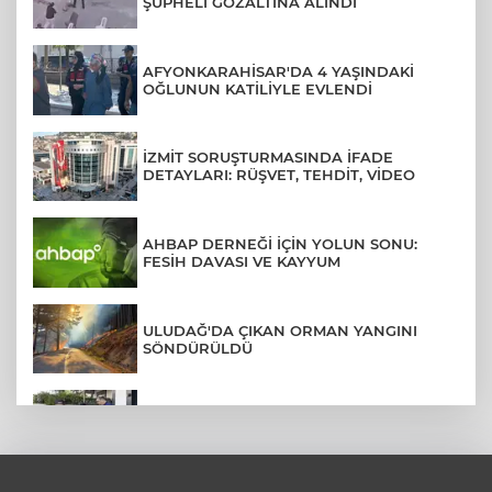
ŞÜPHELİ GÖZALTINA ALINDI
AFYONKARAHİSAR'DA 4 YAŞINDAKİ
OĞLUNUN KATİLİYLE EVLENDİ
İZMİT SORUŞTURMASINDA İFADE
DETAYLARI: RÜŞVET, TEHDİT, VİDEO
AHBAP DERNEĞİ İÇİN YOLUN SONU:
FESİH DAVASI VE KAYYUM
ULUDAĞ'DA ÇIKAN ORMAN YANGINI
SÖNDÜRÜLDÜ
MENDERES BELEDİYE BAŞKANI İHRAÇ
TALEBİYLE DİSİPLİNE SEVK EDİLDİ