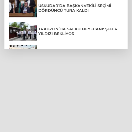
ÜSKÜDAR’DA BAŞKANVEKİLİ SEÇİMİ
DÖRDÜNCÜ TURA KALDI
TRABZON’DA SALAH HEYECANI: ŞEHİR
YILDIZI BEKLİYOR
BURSA’NIN FETHİ COŞKUSU
BÜYÜKORHAN’A TAŞINDI
LGS YERLEŞTİRME SONUÇLARI
AÇIKLANDI! İŞTE TÜM TARİHLER
MUDANYA PLAJLARINDA YOĞUNLUK:
TATİLCİLER SAHİLLERE AKIN ETTİ
BURSA FESTİVALİ'NDE MUHTEŞEM
TİYATRO GECESİ