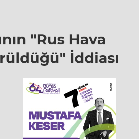
ının "Rus Hava
üldüğü" İddiası