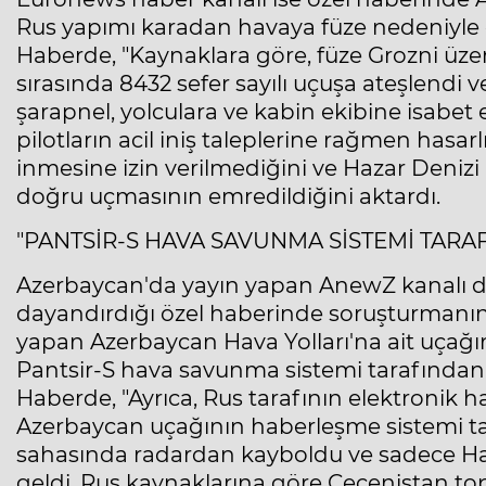
Rus yapımı karadan havaya füze nedeniyle d
Haberde, "Kaynaklara göre, füze Grozni üzeri
sırasında 8432 sefer sayılı uçuşa ateşlend
şarapnel, yolculara ve kabin ekibine isabet e
pilotların acil iniş taleplerine rağmen hasa
inmesine izin verilmediğini ve Hazar Deniz
doğru uçmasının emredildiğini aktardı.
"PANTSİR-S HAVA SAVUNMA SİSTEMİ TAR
Azerbaycan'da yayın yapan AnewZ kanalı 
dayandırdığı özel haberinde soruşturmanın
yapan Azerbaycan Hava Yolları'na ait uçağın
Pantsir-S hava savunma sistemi tarafından 
Haberde, "Ayrıca, Rus tarafının elektronik 
Azerbaycan uçağının haberleşme sistemi t
sahasında radardan kayboldu ve sadece Haza
geldi. Rus kaynaklarına göre Çeçenistan top