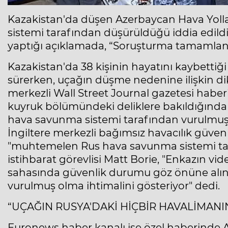
Kazakistan'da düşen Azerbaycan Hava Yolla
sistemi tarafından düşürüldüğü iddia edild
yaptığı açıklamada, “Soruşturma tamamlan
Kazakistan'da 38 kişinin hayatını kaybettiği
sürerken, uçağın düşme nedenine ilişkin dik
merkezli Wall Street Journal gazetesi habe
kuyruk bölümündeki deliklere bakıldığında
hava savunma sistemi tarafından vurulmuş 
İngiltere merkezli bağımsız havacılık güvenl
"muhtemelen Rus hava savunma sistemi tar
istihbarat görevlisi Matt Borie, "Enkazın v
sahasında güvenlik durumu göz önüne alındı
vurulmuş olma ihtimalini gösteriyor" dedi.
“UÇAĞIN RUSYA'DAKİ HİÇBİR HAVALİMANIN
Euronews haber kanalı ise özel haberinde