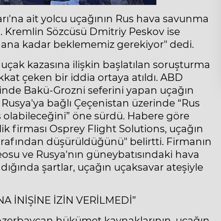
rı'na ait yolcu uçağının Rus hava savunma
i. Kremlin Sözcüsü Dmitriy Peskov ise
ana kadar beklememiz gerekiyor" dedi.
 uçak kazasına ilişkin başlatılan soruşturma
kat çeken bir iddia ortaya atıldı. ABD
rinde Bakü-Grozni seferini yapan uçağın
 Rusya'ya bağlı Çeçenistan üzerinde “Rus
olabileceğini” öne sürdü. Habere göre
ik firması Osprey Flight Solutions, uçağın
afından düşürüldüğünü" belirtti. Firmanın
ideosu ve Rusya'nın güneybatısındaki hava
ğında şartlar, uçağın uçaksavar ateşiyle
A İNİŞİNE İZİN VERİLMEDİ”
 Azerbaycan hükümet kaynaklarının, uçağın