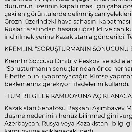
durumun üzerinin kapatılması için çaba göst
çekilen görüntülerde delinmiş can yelekleri
Grozni üzerindeki hava sahasını kapatmas
Ruslar tarafından hasara uğratıldı ve can k
indirilmek yerine Kazakistan'a gönderildi. Te
KREMLİN: “SORUŞTURMANIN SONUCUNU B
Kremlin Sözcüsü Dmitriy Peskov ise iddialar
“Soruşturmanın sonuçlarından önce herhangi
Elbette bunu yapmayacağız. Kimse yapma
beklememiz gerekiyor" ifadelerini kullandı.
“TÜM BİLGİLER KAMUOYUNA AÇIKLANACA
Kazakistan Senatosu Başkanı Aşimbayev Ma
düşme nedeninin henüz bilinmediğini vurgula
Azerbaycan, Rusya veya Kazakistan- bilgi gi
kamuoyuna açıklanacak" dedi.