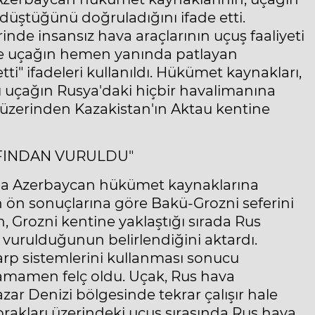
üştüğünü doğruladığını ifade etti.
nde insansız hava araçlarının uçuş faaliyeti
i ve uçağın hemen yanında patlayan
tti" ifadeleri kullanıldı. Hükümet kaynakları,
rlı uçağın Rusya'daki hiçbir havalimanına
i üzerinden Kazakistan'ın Aktau kentine
AFINDAN VURULDU"
da Azerbaycan hükümet kaynaklarına
 ön sonuçlarına göre Bakü-Grozni seferini
, Grozni kentine yaklaştığı sırada Rus
vurulduğunun belirlendiğini aktardı.
harp sistemlerini kullanması sonucu
amamen felç oldu. Uçak, Rus hava
r Denizi bölgesinde tekrar çalışır hale
rakları üzerindeki uçuş sırasında Rus hava