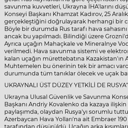
savunma kuvvetleri, Ukrayna İHA'larını düş
Konseyi Başkanı Khamzat Kadırov, 25 Aralık s
gerçekleştiğini doğrulayarak herhangi bir ca
Böyle bir durumda Rus tarafı hava sahasını 
ancak bu yapılmadı. Bilindiği üzere Grozni'd
Ayrıca uçağın Mahaçkale ve Mineralnye Vod
verilmedi. Hava savunma sistemi ve elektr
kalan uçağın mürettebatına Kazakistan'ın Ak
Muhtemelen bu önerinin tek bir amacı vard
durumunda tüm tanıklar ölecek ve uçak batac
UKRAYNALI ÜST DÜZEY YETKİLİ DE RUSYA'
Ukrayna Ulusal Güvenlik ve Savunma Kons
Başkanı Andriy Kovalenko da kazaya ilişki
paylaşımda, olaydan Rusya'yı sorumlu tuttu
Azerbaycan Hava Yolları'na ait Embraer 190
tarafından düşürüldü. Uçağın arka kısımları