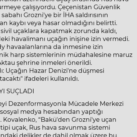
ürmeye çalışıyordu. Çeçenistan Güvenlik
abahı Grozni'ye bir İHA saldırısının
n kaybı veya hasar olmadığını belirtti.
sivil uçaklara kapatmak zorunda kaldı,
eki havalimanı uçağın inişine izin vermedi.
y havaalanlarına da inmesine izin
onik harp sistemlerinin müdahalesine maruz
tau şehrine inmeleri önerildi.
ı: Uçağın Hazar Denizi'ne düşmesi
aktı" ifadeleri kullanıldı.
YI SUÇLADI
eyi Dezenformasyonla Mücadele Merkezi
n sosyal medya hesabından yaptığı
. Kovalenko, “Bakü'den Grozni'ye uçan
 tipi uçak, Rus hava savunma sistemi
ndaki delikler de dahil olmak üzere bu