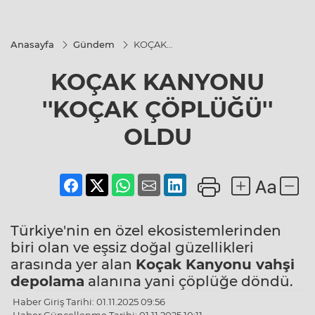
Anasayfa
Gündem
KOÇAK
KANYONU
''KOÇAK
KOÇAK KANYONU
ÇÖPLÜĞÜ''
OLDU
''KOÇAK ÇÖPLÜĞÜ''
OLDU
Türkiye'nin en özel ekosistemlerinden
biri olan ve eşsiz doğal güzellikleri
arasında yer alan
Koçak Kanyonu
vahşi
depolama
alanına yani çöplüğe döndü.
Haber Giriş Tarihi: 01.11.2025 09:56