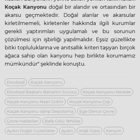
Koçak Kanyonu
doğal bir alandır ve ortasından bir
akarsu geçmektedir. Doğal alanlar ve akarsular
kirletilmemeli, kirletenler hakkında ilgili kurumlar
gerekli yaptırımları uygulamalı ve bu sorunun
çözülmesi için işbirliği yapılmalıdır. Eşsiz güzellikte
bitki topluluklarına ve anıtsallık kriteri taşıyan birçok
ağaca sahip olan kanyonu hep birlikte korumamız
mümkündür" şeklinde konuştu.
Ekodosd
Koçak Kanyonu
Ekodosd Başkanı Bahattin Sürücü
Koçak Kanyonu Nerede
Kaçak Kanyonu Nasıl Gidilir
Koçak Kanyonu Çöp
Koçak Kanyonu Vahşi Depolama
Ege Denizi Çevre
Çevre Haberleri
Bafa Gölü Tehlike
Aydın Doğal Güzellikler
Aydın
Köşk Ilçesi
Kanyon