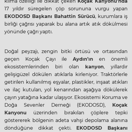
klima özelliği ile dikkat çeken
Koçak Kanyonu’nda
17 yıldır süregelen çöp sorununa vurgu yapan
EKODOSD
Başkanı Bahattin Sürücü
, kurumlara iş
birliği çağrısı yaparak bu alana artık atık dökülmesi
yönünde çağrı yaptı.
Doğal peyzajı, zengin bitki örtüsü ve ortasından
geçen Koçak Çayı ile
Aydın’ın
en önemli
ekosistemlerinden biri olan
kanyon
, yıllardır
gelişigüzel dökülen atıklarla kirleniyor. Traktörlerle
getirilen kullanılmış eşyalar, plastikler, inşaat atıkları
ve ilaç kutuları, yol kenarından aşağıya dökülerek
çayın yatağına kadar ulaşıyor. Ekosistemi Koruma ve
Doğa Sevenler Derneği (EKODOSD),
Koçak
Kanyonu
üzerinden bırakılan çöplere tepki
göstererek bölgenin adeta vahşi depolama alanına
döndüğüne dikkat çekti.
EKODOSD
Başkanı