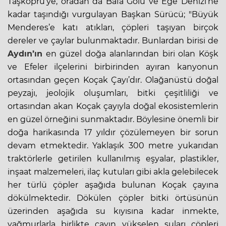
Taşköprü’ye, oradan da Bafa Gölü ve Ege Denizi’ne
kadar taşındığı vurgulayan Başkan Sürücü; "Büyük
Menderes’e katı atıkları, çöpleri taşıyan birçok
dereler ve çaylar bulunmaktadır. Bunlardan birisi de
Aydın’ın
en güzel doğa alanlarından biri olan Köşk
ve Efeler ilçelerini birbirinden ayıran kanyonun
ortasından geçen Koçak Çayı’dır. Olağanüstü doğal
peyzajı, jeolojik oluşumları, bitki çeşitliliği ve
ortasından akan Koçak çayıyla doğal ekosistemlerin
en güzel örneğini sunmaktadır. Böylesine önemli bir
doğa harikasında 17 yıldır çözülemeyen bir sorun
devam etmektedir. Yaklaşık 300 metre yukarıdan
traktörlerle getirilen kullanılmış eşyalar, plastikler,
inşaat malzemeleri, ilaç kutuları gibi akla gelebilecek
her türlü çöpler aşağıda bulunan Koçak çayına
dökülmektedir. Dökülen çöpler bitki örtüsünün
üzerinden aşağıda su kıyısına kadar inmekte,
yağmurlarla birlikte çayın yükselen suları çöpleri