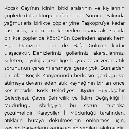
Koçak Çayı’nın içinin, bitki aralarının ve kıyılarının
çöplerle dolu olduğunu ifade eden Sürücü; "Yakında
yağmurlarla birlikte çöpler yine Taşköprü’ye kadar
taşınacak, köprünün kemerleri tıkanacak, sularla
birlikte çöpler de köprünün üzerinden aşarak hem
Ege Denizi’ne hem de Bafa Gölü’ne kadar
ulaşacaktır. Denizlerimizi, göllerimizi, akarsularımızı
kirleten, biyolojik çeşitliliğe büyük zarar veren atık
sorununun çaresini aramaya gerek yok. Bunlardan
biri olan Koçak Kanyonunda herkesin gördüğü ve
atılmaya devam eden atık kaynağının bir an önce
kesilmesidir. Köşk Belediyesi,
Aydın
Büyükşehir
Belediyesi, Çevre Şehircilik ve İklim Değişikliği İl
Müdürlüğü işbirliğiyle bu sorun mutlaka
çözülmelidir. Karayolları İl Müdürlüğü tarafından,
atıkların buraya dökülmesinin önlenmesi için,
kesilen bariyerlerin yerine acilen yenileri takılmalıdır.