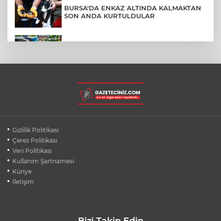
BURSA'DA ENKAZ ALTINDA KALMAKTAN
SON ANDA KURTULDULAR
AFYONKARAHİSAR'DA OTOBÜS
KAMYONETE ÇARPTI: 1 ÖLÜ, 15 YARALI
BURSA'DA DEPO YANGINI BİNAYA
SIÇRAMADAN SÖNDÜRÜLDÜ
BURSA'DA KIRSAL MAHALLE
Gizlilik Politikası
YOLLARINDA KORFOR ARTIYOR
Çerez Politikası
Veri Politikası
Kullanım Şartnamesi
SİLİVRİ'DE YANGIN: MAHSUR KALANLAR
BALKONLARDAN KURTARILDI
Künye
İletişim
Bizi Takip Edin