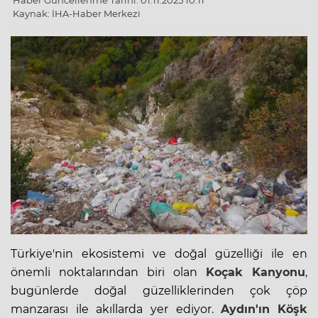
Haber Güncellenme Tarihi: 01.11.2025 10:11
Kaynak: İHA-Haber Merkezi
Türkiye'nin ekosistemi ve
doğal
güzelliği ile en
önemli noktalarından biri olan
Koçak Kanyonu
,
bugünlerde doğal güzelliklerinden çok çöp
manzarası ile akıllarda yer ediyor.
Aydın'ın
Köşk