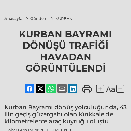
Anasayfa
Gündem
KURBAN
BAYRAMI
DÖNÜŞÜ
KURBAN BAYRAMI
TRAFİĞİ
HAVADAN
GÖRÜNTÜLENDİ
DÖNÜŞÜ TRAFİĞİ
HAVADAN
GÖRÜNTÜLENDİ
Kurban Bayramı dönüş yolculuğunda, 43
ilin geçiş güzergahı olan Kırıkkale'de
kilometrelerce araç kuyruğu oluştu.
Haber Giriş Tarihi: 30.05.2026 01:09