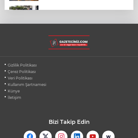
MENDERES BELEDİYE BAŞKANI İHRAÇ
TALEBİYLE DİSİPLİNE SEVK EDİLDİ
ASLI HÜNEL'DEN BURSA'DA
UNUTULMAZ KONSER
BEŞİKTAŞ'TAN AVRUPA'DA KRİTİK
Gizlilik Politikası
DEPLASMAN ZAFERİ
Çerez Politikası
Veri Politikası
Kullanım Şartnamesi
VAN'DA İŞİTME ENGELLİ MÜŞTERİ,
HALIYI HALAY ÇEKEREK ALDI
Künye
İletişim
Bizi Takip Edin