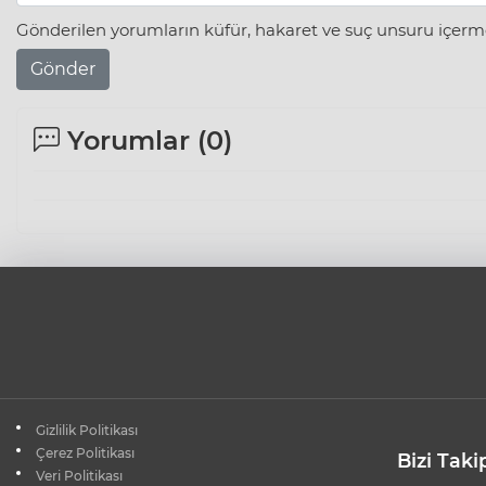
Gönderilen yorumların küfür, hakaret ve suç unsuru içerme
Gönder
Yorumlar (
0
)
Gizlilik Politikası
Çerez Politikası
Bizi Taki
Veri Politikası