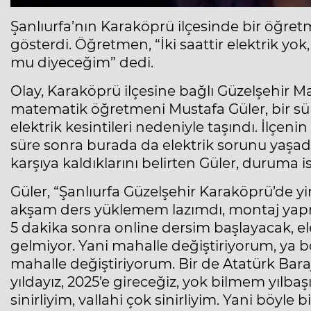
Şanlıurfa’nın Karaköprü ilçesinde bir öğret
gösterdi. Öğretmen, “İki saattir elektrik yok
mu diyeceğim” dedi.
Olay, Karaköprü ilçesine bağlı Güzelşehir Ma
matematik öğretmeni Mustafa Güler, bir 
elektrik kesintileri nedeniyle taşındı. İlçeni
süre sonra burada da elektrik sorunu yaşadı. 
karşıya kaldıklarını belirten Güler, duruma is
Güler, “Şanlıurfa Güzelşehir Karaköprü’de yin
akşam ders yüklemem lazımdı, montaj yapmam
5 dakika sonra online dersim başlayacak, ele
gelmiyor. Yani mahalle değiştiriyorum, ya b
mahalle değiştiriyorum. Bir de Atatürk Bara
yıldayız, 2025’e gireceğiz, yok bilmem yılbaşı
sinirliyim, vallahi çok sinirliyim. Yani böyl