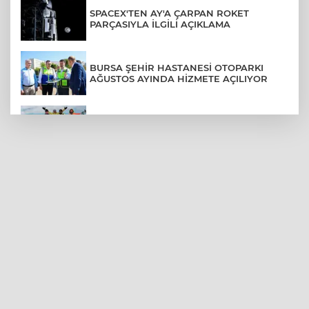
SPACEX'TEN AY'A ÇARPAN ROKET
PARÇASIYLA İLGİLİ AÇIKLAMA
BURSA ŞEHİR HASTANESİ OTOPARKI
AĞUSTOS AYINDA HİZMETE AÇILIYOR
BURSALI DAĞCILARDAN AĞRI DAĞI
ZİRVESİNDE BURSASPOR'A DESTEK
KÜBRA DENİZCİ KESKİN KUPASINI
BAŞKAN AYDIN'A SUNDU
BAŞKAN ÖZDEMİR ESENTEPE
SAKİNLERİYLE BİR ARAYA GELDİ
AFYONKARAHİSAR'DA 4 YAŞINDAKİ
OĞLUNUN KATİLİYLE EVLENDİ