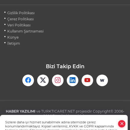
BEŞİKTAŞ'TAN AVRUPA'DA KRİTİK
Gizlilik Politikası
DEPLASMAN ZAFERİ
Çerez Politikası
Veri Politikası
Kullanım Şartnamesi
VAN'DA İŞİTME ENGELLİ MÜŞTERİ,
HALIYI HALAY ÇEKEREK ALDI
Künye
İletişim
Bizi Takip Edin
HABER YAZILIMI
ve TURKTICARET.NET projesidir Copyright© 2006-
2026 Tüm hakları saklıdır.
Sizlere daha iyi hizmet sunabilmek adına sitemizde çerez
konumlandırmaktayız. Kişisel verileriniz, KVKK ve GDPR kapsamında