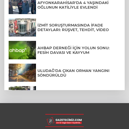
AFYONKARAHİSAR'DA 4 YAŞINDAKİ
OĞLUNUN KATİLİYLE EVLENDİ
İZMİT SORUŞTURMASINDA İFADE
DETAYLARI: RÜŞVET, TEHDİT, VİDEO
AHBAP DERNEĞİ İÇİN YOLUN SONU:
FESİH DAVASI VE KAYYUM
ULUDAĞ'DA ÇIKAN ORMAN YANGINI
SÖNDÜRÜLDÜ
MENDERES BELEDİYE BAŞKANI İHRAÇ
TALEBİYLE DİSİPLİNE SEVK EDİLDİ
ASLI HÜNEL'DEN BURSA'DA
UNUTULMAZ KONSER