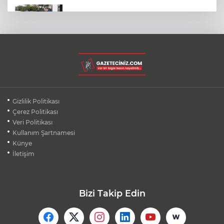
MENDERES BELEDİYE BAŞKANI İHRAÇ
TALEBİYLE DİSİPLİNE SEVK EDİLDİ
İZMİT SORUŞTURMASINDA İFADE
DETAYLARI: RÜŞVET, TEHDİT, VİDEO
HALI SAHADA KLİMA KONFORU: 40
Gizlilik Politikası
DERECEDE BUZ GİBİ MAÇ KEYFİ
Çerez Politikası
Veri Politikası
Kullanım Şartnamesi
VAN'DA İŞİTME ENGELLİ MÜŞTERİ,
HALIYI HALAY ÇEKEREK ALDI
Künye
İletişim
Bizi Takip Edin