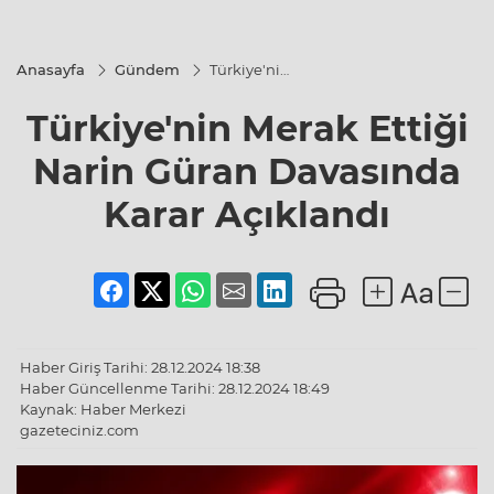
Anasayfa
Gündem
Türkiye'nin
Merak
Ettiği
Türkiye'nin Merak Ettiği
Narin
Güran
Davasında
Narin Güran Davasında
Karar
Açıklandı
Karar Açıklandı
Haber Giriş Tarihi: 28.12.2024 18:38
Haber Güncellenme Tarihi: 28.12.2024 18:49
Kaynak: Haber Merkezi
gazeteciniz.com