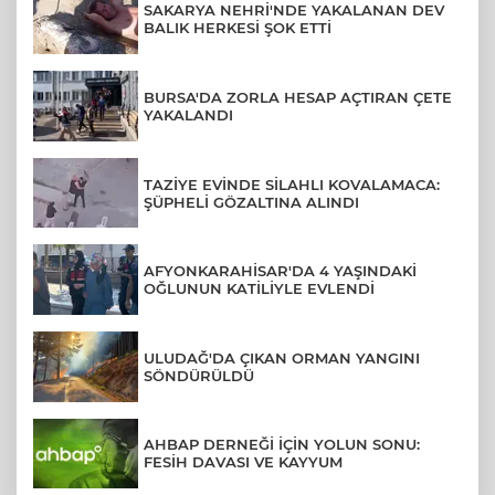
SAKARYA NEHRİ'NDE YAKALANAN DEV
BALIK HERKESİ ŞOK ETTİ
BURSA'DA ZORLA HESAP AÇTIRAN ÇETE
YAKALANDI
TAZİYE EVİNDE SİLAHLI KOVALAMACA:
ŞÜPHELİ GÖZALTINA ALINDI
AFYONKARAHİSAR'DA 4 YAŞINDAKİ
OĞLUNUN KATİLİYLE EVLENDİ
ULUDAĞ'DA ÇIKAN ORMAN YANGINI
SÖNDÜRÜLDÜ
AHBAP DERNEĞİ İÇİN YOLUN SONU:
FESİH DAVASI VE KAYYUM