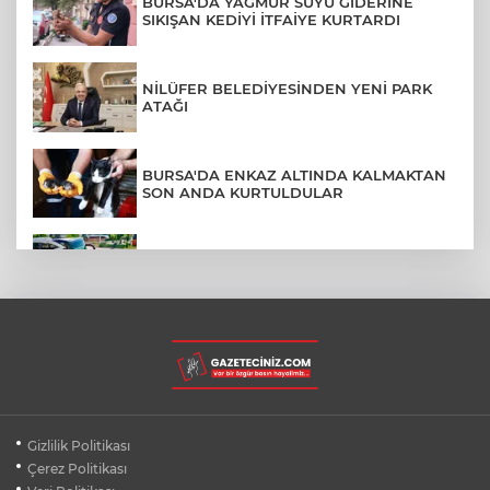
BURSA'DA YAĞMUR SUYU GİDERİNE
SIKIŞAN KEDİYİ İTFAİYE KURTARDI
NİLÜFER BELEDİYESİNDEN YENİ PARK
ATAĞI
BURSA'DA ENKAZ ALTINDA KALMAKTAN
SON ANDA KURTULDULAR
AFYONKARAHİSAR'DA OTOBÜS
KAMYONETE ÇARPTI: 1 ÖLÜ, 15 YARALI
BURSA'DA DEPO YANGINI BİNAYA
SIÇRAMADAN SÖNDÜRÜLDÜ
BURSA'DA KIRSAL MAHALLE
Gizlilik Politikası
YOLLARINDA KORFOR ARTIYOR
Çerez Politikası