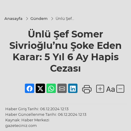
Anasayfa
Gündem
Ünlü Şef
Somer
Sivrioğlu’nu
Ünlü Şef Somer
Şoke Eden
Karar: 5 Yıl 6
Ay Hapis
Sivrioğlu’nu Şoke Eden
Cezası
Karar: 5 Yıl 6 Ay Hapis
Cezası
Haber Giriş Tarihi: 06.12.2024 12:13
Haber Güncellenme Tarihi: 06.12.2024 12:13
Kaynak: Haber Merkezi
gazeteciniz.com