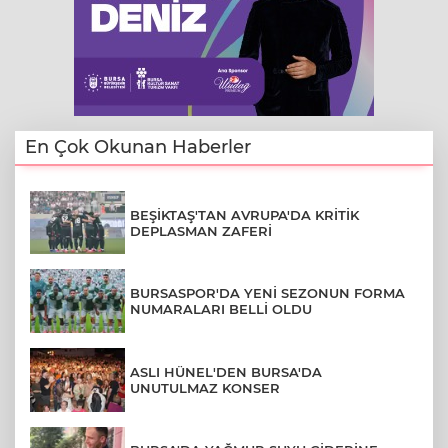
En Çok Okunan Haberler
BEŞİKTAŞ'TAN AVRUPA'DA KRİTİK
DEPLASMAN ZAFERİ
BURSASPOR'DA YENİ SEZONUN FORMA
NUMARALARI BELLİ OLDU
ASLI HÜNEL'DEN BURSA'DA
UNUTULMAZ KONSER