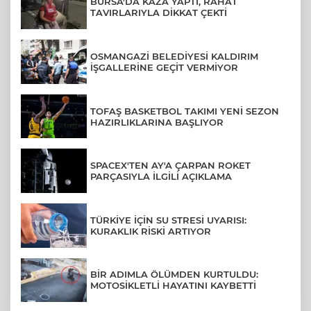
BURSA'DA KAZA YAPTI, RAHAT
TAVIRLARIYLA DİKKAT ÇEKTİ
OSMANGAZİ BELEDİYESİ KALDIRIM
İŞGALLERİNE GEÇİT VERMİYOR
TOFAŞ BASKETBOL TAKIMI YENİ SEZON
HAZIRLIKLARINA BAŞLIYOR
SPACEX'TEN AY'A ÇARPAN ROKET
PARÇASIYLA İLGİLİ AÇIKLAMA
TÜRKİYE İÇİN SU STRESİ UYARISI:
KURAKLIK RİSKİ ARTIYOR
BİR ADIMLA ÖLÜMDEN KURTULDU:
MOTOSİKLETLİ HAYATINI KAYBETTİ