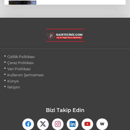
SON DAKİKA... BAHÇELİEVLER'DE 6
KATLI BİNA ÇÖKTÜ
BURSA ŞEHİR HASTANESİ OTOPARKI
AĞUSTOS AYINDA HİZMETE AÇILIYOR
BURSALI DAĞCILARDAN AĞRI DAĞI
Gizlilik Politikası
ZİRVESİNDE BURSASPOR'A DESTEK
Çerez Politikası
Veri Politikası
Kullanım Şartnamesi
KÜBRA DENİZCİ KESKİN KUPASINI
BAŞKAN AYDIN'A SUNDU
Künye
İletişim
Bizi Takip Edin