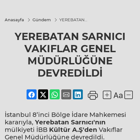
Anasayfa
Gündem
YEREBATAN
SARNICI
VAKIFLAR
YEREBATAN SARNICI
GENEL
MÜDÜRLÜĞÜNE
DEVREDİLDİ
VAKIFLAR GENEL
MÜDÜRLÜĞÜNE
DEVREDİLDİ
İstanbul 8’inci Bölge İdare Mahkemesi
kararıyla,
Yerebatan Sarnıcı'nın
mülkiyeti İBB
Kültür A.Ş'den
Vakıflar
Genel Müdürlüğüne devredildi.