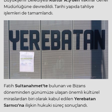
Büyükşehir Belediyesi
Kültür A.Ş’den
Vakıflar Genel
Müdürlüğüne devredildi. Tarihi yapıda tahliye
işlemleri de tamamlandı.
Fatih
Sultanahmet’te
bulunan ve Bizans
döneminden günümüze ulaşan önemli kültürel
miraslardan biri olarak kabul edilen
Yerebatan
Sarnıcı’na
ilişkin hukuki süreç sonuçlandı.