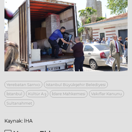
Yerebatan Sarnıcı
İstanbul Büyükşehir Belediyesi
İstanbul
Kültür A.ş
İdare Mahkemesi
Vakıflar Kanunu
Sultanahmet
Kaynak: İHA