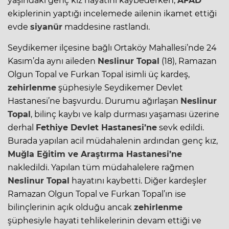
yaşındaki genç kız hayatını kaybederken,
AFAD
ekiplerinin yaptığı incelemede ailenin ikamet ettiği
evde
siyanür
maddesine rastlandı.
Seydikemer ilçesine bağlı Ortaköy Mahallesi’nde 24
Kasım’da aynı aileden
Neslinur Topal
(18), Ramazan
Olgun Topal ve Furkan Topal isimli üç kardeş,
zehirlenme
şüphesiyle Seydikemer Devlet
Hastanesi’ne başvurdu. Durumu ağırlaşan
Neslinur
Topal
, bilinç kaybı ve kalp durması yaşaması üzerine
derhal
Fethiye Devlet Hastanesi’ne
sevk edildi.
Burada yapılan acil müdahalenin ardından genç kız,
Muğla
Eğitim ve Araştırma Hastanesi’ne
nakledildi. Yapılan tüm müdahalelere rağmen
Neslinur Topal
hayatını kaybetti. Diğer kardeşler
Ramazan Olgun Topal ve Furkan Topal’ın ise
bilinçlerinin açık olduğu ancak
zehirlenme
şüphesiyle hayati tehlikelerinin devam ettiği ve