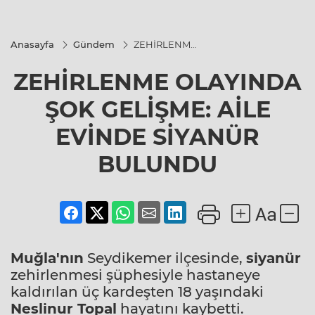
Anasayfa
Gündem
ZEHİRLENME
OLAYINDA
ŞOK
ZEHİRLENME OLAYINDA
GELİŞME:
AİLE EVİNDE
SİYANÜR
ŞOK GELİŞME: AİLE
BULUNDU
EVİNDE SİYANÜR
BULUNDU
Muğla'nın
Seydikemer ilçesinde,
siyanür
zehirlenmesi şüphesiyle hastaneye
kaldırılan üç kardeşten 18 yaşındaki
Neslinur Topal
hayatını kaybetti.