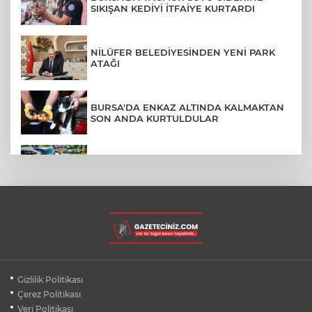
SIKIŞAN KEDİYİ İTFAİYE KURTARDI
NİLÜFER BELEDİYESİNDEN YENİ PARK
ATAĞI
BURSA'DA ENKAZ ALTINDA KALMAKTAN
SON ANDA KURTULDULAR
AFYONKARAHİSAR'DA OTOBÜS
KAMYONETE ÇARPTI: 1 ÖLÜ, 15 YARALI
BURSA'DA DEPO YANGINI BİNAYA
SIÇRAMADAN SÖNDÜRÜLDÜ
BURSA'DA KIRSAL MAHALLE
Gizlilik Politikası
YOLLARINDA KORFOR ARTIYOR
Çerez Politikası
Veri Politikası