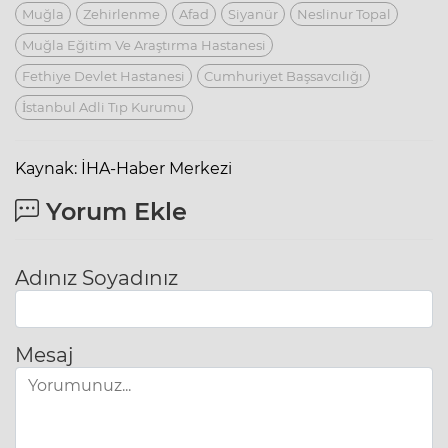
Muğla
Zehirlenme
Afad
Siyanür
Neslinur Topal
Muğla Eğitim Ve Araştırma Hastanesi
Fethiye Devlet Hastanesi
Cumhuriyet Başsavcılığı
İstanbul Adli Tıp Kurumu
Kaynak: İHA-Haber Merkezi
Yorum Ekle
Adınız Soyadınız
Mesaj