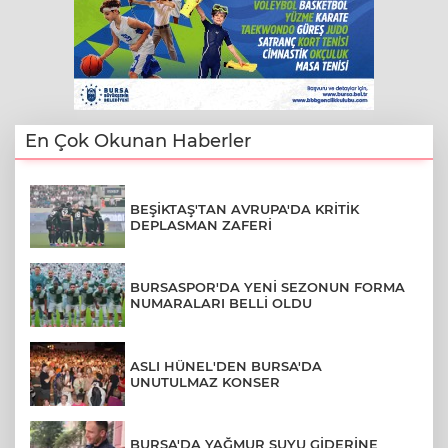
En Çok Okunan Haberler
BEŞİKTAŞ'TAN AVRUPA'DA KRİTİK
DEPLASMAN ZAFERİ
BURSASPOR'DA YENİ SEZONUN FORMA
NUMARALARI BELLİ OLDU
ASLI HÜNEL'DEN BURSA'DA
UNUTULMAZ KONSER
BURSA'DA YAĞMUR SUYU GİDERİNE