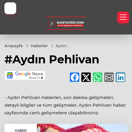
İyi Kamp Yerleri
Anasayfa
Haberler
Aydın
Pehlivan
#Aydın Pehlivan
eknoloji
er
h
- Aydın Pehlivan haberleri, son dakika gelişmeleri,
detaylı bilgiler ve tüm gelişmeler, Aydın Pehlivan haber
sayfasında canlı gelişmelere ulaşabilirsiniz.
HABER