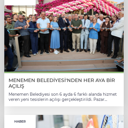
MENEMEN BELEDİYESİ'NDEN HER AYA BİR
AÇILIŞ
Menemen Belediyesi son 6 ayda 6 farklı alanda hizmet
veren yeni tesislerin açılışı gerçekleştirildi. Pazar
yerinden sağlık merkezine, dijital deneyim
merkezinden sosyal tesislere kadar birçok yeni yatırım
vatandaşlarla buluştu. PAZAR YERLERİYLE ALIŞVERİŞ
KOLAYLAŞTI Menemen Belediyesi’nin açılış serüveni,
HABER
Türkelli’deki Kapalı Pazar Yeri ile başladı. Daha önce