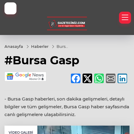
İyi Kamp Yerleri
Anasayfa
Haberler
Bursa
Gasp
#Bursa Gasp
eknoloji
er
h
- Bursa Gasp haberleri, son dakika gelişmeleri, detaylı
bilgiler ve tüm gelişmeler, Bursa Gasp haber sayfasında
canlı gelişmelere ulaşabilirsiniz.
VIDEO GALERI