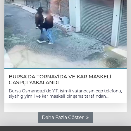
BURSA'DA TORNAVİDA VE KAR MASKELİ
GASPÇI YAKALANDI
Bursa Osmangazi'de Y.T. isimli vatandaşın cep telefonu,
siyah giyimli ve kar maskeli bir şahıs tarafından
tornavida kullanılarak gasp edildi. Kar maskeli
gaspçının tornavida ile tehdit ettiği gencin elindeki cep
telefonunu alıp kaçtığı anlar çevredeki bir iş yerinin
güvenlik kamerası tarafından saniye saniye kaydedildi.
Daha Fazla Göster
Olayın ardından Asayiş Şube Müdürlüğü Gasp Büro
Amirliği ekipleri kapsamlı kamera incelemesi ve saha