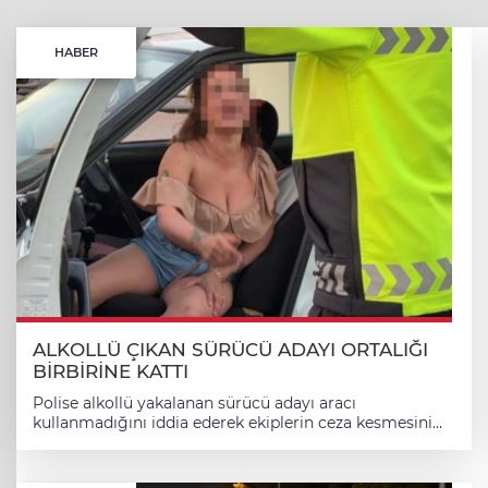
HABER
ALKOLLÜ ÇIKAN SÜRÜCÜ ADAYI ORTALIĞI
BİRBİRİNE KATTI
Polise alkollü yakalanan sürücü adayı aracı
kullanmadığını iddia ederek ekiplerin ceza kesmesini
engellemeye çalıştı. Kayseri’nin Kocasinan ilçesinde
kazaya bakan ekiplerin şüphe üzerine durdurduğu
otomobil sürücüsünün 2.77 promil alkollü olduğu