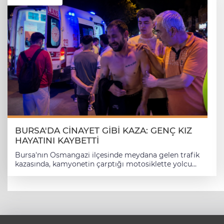
otomobil, sürücüsünün iddiasına göre önünde
seyreden beyaz renkli bir otomobilin ani fren yapması
ve kendisini sıkıştırması üzerine yaptığı manevra
sırasında kontrolden çıkarak önce baz istasyonuna,
ardından metro hattının koruma bariyerlerine çarparak
durdu. İhbar üzerine olay yerine polis ekipleri sevk
edildi. Kazanın ardından olay yerine gelen
telekomünikasyon şirketinin teknik ekipleri, baz
istasyonunda yaptıkları ilk incelemede hasar tespitinde
bulunarak gerekli teknik kontrolleri gerçekleştirdi. Polis
ekipleri kazayla ilgili inceleme başlatırken, sürücü
Özcan Özyürek kazayı yara almadan atlattı.
BURSA'DA CİNAYET GİBİ KAZA: GENÇ KIZ
HAYATINI KAYBETTİ
Bursa'nın Osmangazi ilçesinde meydana gelen trafik
kazasında, kamyonetin çarptığı motosiklette yolcu
olarak bulunan 18 yaşındaki genç kız yaşamını yitirdi,
motosiklet sürücüsü ise yaralandı. Kazanın ardından
olay yerinden kaçan sürücü kısa sürede yakalanarak
gözaltına alındı. Kaza, akşam saatlerinde Ankara Yolu
üzerinde meydana geldi. İddiaya göre Abdülkadir B.
yönetimindeki kamyonet, yoğun trafikte iki aracın