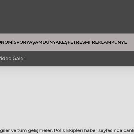
ONOMI
SPOR
YAŞAM
DÜNYA
KEŞFET
RESMI REKLAM
KÜNYE
ideo Galeri
ilgiler ve tüm gelişmeler, Polis Ekipleri haber sayfasında canlı