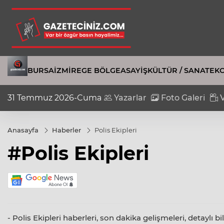
BURSA
İZMIR
EGE BÖLGE
ASAYIŞ
KÜLTÜR / SANAT
EK
31 Temmuz 2026-Cuma
Yazarlar
Foto Galeri
V
Anasayfa
Haberler
Polis Ekipleri
#Polis Ekipleri
- Polis Ekipleri haberleri, son dakika gelişmeleri, detaylı b