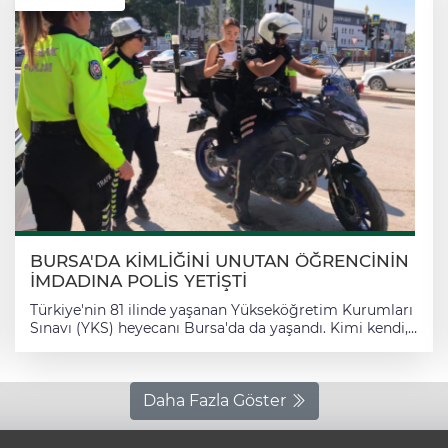
BURSA'DA KİMLİĞİNİ UNUTAN ÖĞRENCİNİN
İMDADINA POLİS YETİŞTİ
Türkiye'nin 81 ilinde yaşanan Yükseköğretim Kurumları
Sınavı (YKS) heyecanı Bursa'da da yaşandı. Kimi kendi,
kimi ise ailesiyle sınava gireceği okula geldi. Öğrenciler
içeride ter dökerken, dışarıda bekleyen aileler de onların
heyecanına ortak oldu. Dua edenler ve tesbih
çekenlerin yanı sıra piknik sandalyeleriyle okulun
Daha Fazla Göster
önünde bekleyenler dikkat çekti. İnegöl ilçesinde ise
dakikalarla yarışıldı. İnegöl ilçesi Turgutalp Anadolu