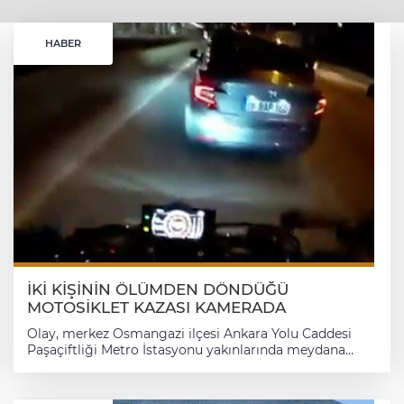
HABER
İKİ KİŞİNİN ÖLÜMDEN DÖNDÜĞÜ
MOTOSİKLET KAZASI KAMERADA
Olay, merkez Osmangazi ilçesi Ankara Yolu Caddesi
Paşaçiftliği Metro İstasyonu yakınlarında meydana
geldi. İlçe merkezi istikametine doğru orta şeritte
giden motosiklet sürücüsü sollama yapmak isterken,
önünde ilerleyen otomobil de sinyal vermeden sol