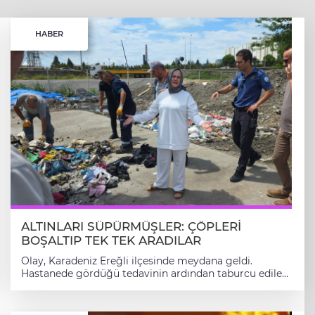
HABER
ALTINLARI SÜPÜRMÜŞLER: ÇÖPLERİ
BOŞALTIP TEK TEK ARADILAR
Olay, Karadeniz Ereğli ilçesinde meydana geldi.
Hastanede gördüğü tedavinin ardından taburcu edilen
Sevda S., evine geldiğinde valizi ve çantasını kapının
önüne bıraktı. Ameliyatlı olduğu için eşyalarını
taşımakta zorlanan Sevda S., evden bir eşya almak