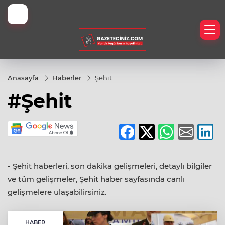
İyi Kamp Yerleri
Anasayfa
Haberler
Şehit
#Şehit
eknoloji
er
h
- Şehit haberleri, son dakika gelişmeleri, detaylı bilgiler
ve tüm gelişmeler, Şehit haber sayfasında canlı
gelişmelere ulaşabilirsiniz.
HABER