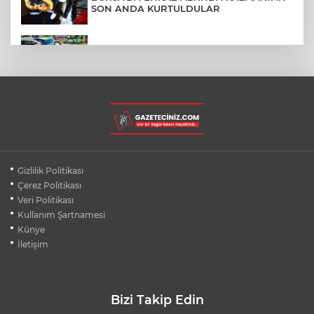
SON ANDA KURTULDULAR
AFYONKARAHİSAR'DA OTOBÜS
KAMYONETE ÇARPTI: 1 ÖLÜ, 15 YARALI
BURSA'DA DEPO YANGINI BİNAYA
SIÇRAMADAN SÖNDÜRÜLDÜ
BURSA'DA KIRSAL MAHALLE
Gizlilik Politikası
YOLLARINDA KORFOR ARTIYOR
Çerez Politikası
Veri Politikası
Kullanım Şartnamesi
SİLİVRİ'DE YANGIN: MAHSUR KALANLAR
BALKONLARDAN KURTARILDI
Künye
İletişim
Bizi Takip Edin