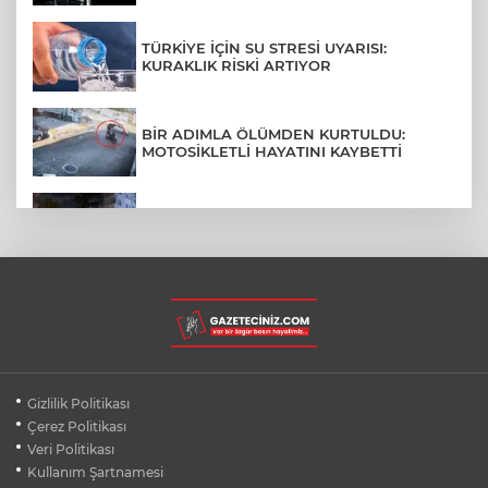
TÜRKİYE İÇİN SU STRESİ UYARISI:
KURAKLIK RİSKİ ARTIYOR
BİR ADIMLA ÖLÜMDEN KURTULDU:
MOTOSİKLETLİ HAYATINI KAYBETTİ
SON DAKİKA... BAHÇELİEVLER'DE 6
KATLI BİNA ÇÖKTÜ
BURSA ŞEHİR HASTANESİ OTOPARKI
AĞUSTOS AYINDA HİZMETE AÇILIYOR
BURSALI DAĞCILARDAN AĞRI DAĞI
Gizlilik Politikası
ZİRVESİNDE BURSASPOR'A DESTEK
Çerez Politikası
Veri Politikası
Kullanım Şartnamesi
KÜBRA DENİZCİ KESKİN KUPASINI