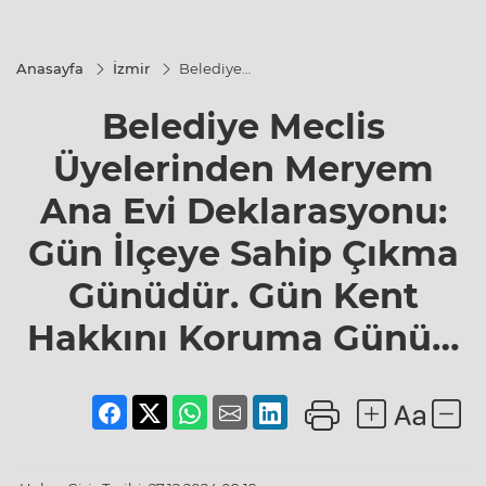
Anasayfa
İzmir
Belediye
Meclis
Üyelerinden
Belediye Meclis
Meryem Ana
Evi
Deklarasyonu:
Üyelerinden Meryem
Gün İlçeye
Sahip Çıkma
Ana Evi Deklarasyonu:
Günüdür. Gün
Kent Hakkını
Gün İlçeye Sahip Çıkma
Koruma
Günü…
Günüdür. Gün Kent
Hakkını Koruma Günü…