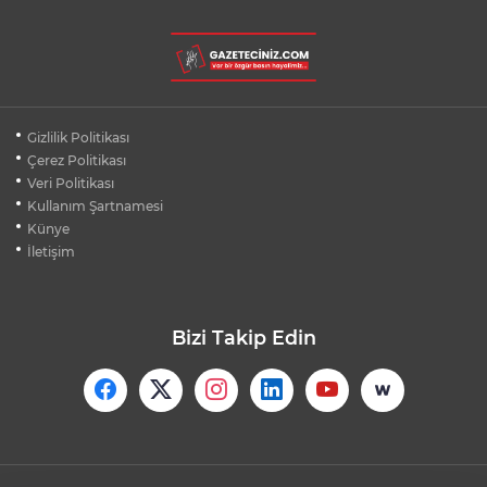
BURSA'DA DEPO YANGINI BİNAYA
SIÇRAMADAN SÖNDÜRÜLDÜ
BURSA'DA KIRSAL MAHALLE
Gizlilik Politikası
YOLLARINDA KORFOR ARTIYOR
Çerez Politikası
Veri Politikası
Kullanım Şartnamesi
SİLİVRİ'DE YANGIN: MAHSUR KALANLAR
BALKONLARDAN KURTARILDI
Künye
İletişim
Bizi Takip Edin