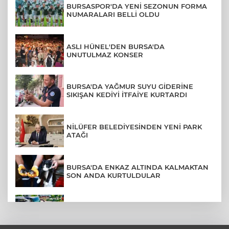
BURSASPOR'DA YENİ SEZONUN FORMA
NUMARALARI BELLİ OLDU
ASLI HÜNEL'DEN BURSA'DA
UNUTULMAZ KONSER
BURSA'DA YAĞMUR SUYU GİDERİNE
SIKIŞAN KEDİYİ İTFAİYE KURTARDI
NİLÜFER BELEDİYESİNDEN YENİ PARK
ATAĞI
BURSA'DA ENKAZ ALTINDA KALMAKTAN
SON ANDA KURTULDULAR
AFYONKARAHİSAR'DA OTOBÜS
KAMYONETE ÇARPTI: 1 ÖLÜ, 15 YARALI