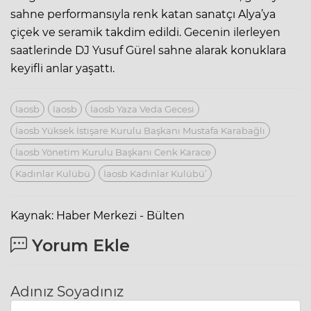
sahne performansıyla renk katan sanatçı Alya’ya
çiçek ve seramik takdim edildi. Gecenin ilerleyen
saatlerinde DJ Yusuf Gürel sahne alarak konuklara
keyifli anlar yaşattı.
Iaosb
Iaosb
İaosb Yaza Veda Gecesi
İaosb Yüksek İstişare Kurulu Başkanı Mustafa Karabağlı
İaosb Yönetim Kurulu Başkanı Cenk Karace
Kadınlar Kulübü
İaosb Kadınlar Kulübü’
Kaynak: Haber Merkezi - Bülten
Yorum Ekle
Adınız Soyadınız