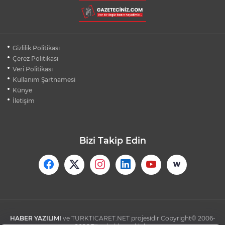
BURSA'DA DEPO YANGINI BİNAYA
SIÇRAMADAN SÖNDÜRÜLDÜ
BURSA'DA KIRSAL MAHALLE
Gizlilik Politikası
YOLLARINDA KORFOR ARTIYOR
Çerez Politikası
Veri Politikası
Kullanım Şartnamesi
SİLİVRİ'DE YANGIN: MAHSUR KALANLAR
BALKONLARDAN KURTARILDI
Künye
İletişim
Bizi Takip Edin
HABER YAZILIMI
ve TURKTICARET.NET projesidir Copyright© 2006-