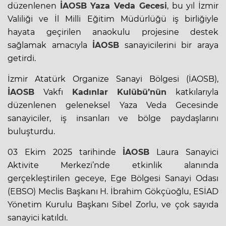
düzenlenen
İAOSB
Yaza Veda Gecesi
, bu yıl İzmir
Valiliği ve İl Milli Eğitim Müdürlüğü iş birliğiyle
hayata geçirilen anaokulu projesine destek
sağlamak amacıyla
İAOSB
sanayicilerini bir araya
getirdi.
İzmir Atatürk Organize Sanayi Bölgesi (İAOSB),
İAOSB
Vakfı
Kadınlar Kulübü’nün
katkılarıyla
düzenlenen geleneksel Yaza Veda Gecesinde
sanayiciler, iş insanları ve bölge paydaşlarını
buluşturdu.
03 Ekim 2025 tarihinde
İAOSB
Laura Sanayici
Aktivite Merkezi’nde etkinlik alanında
gerçekleştirilen geceye, Ege Bölgesi Sanayi Odası
(EBSO) Meclis Başkanı H. İbrahim Gökçüoğlu, ESİAD
Yönetim Kurulu Başkanı Sibel Zorlu, ve çok sayıda
sanayici katıldı.