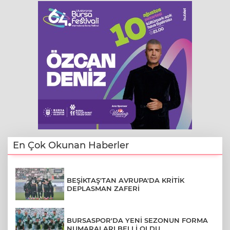
En Çok Okunan Haberler
BEŞİKTAŞ'TAN AVRUPA'DA KRİTİK
DEPLASMAN ZAFERİ
BURSASPOR'DA YENİ SEZONUN FORMA
NUMARALARI BELLİ OLDU