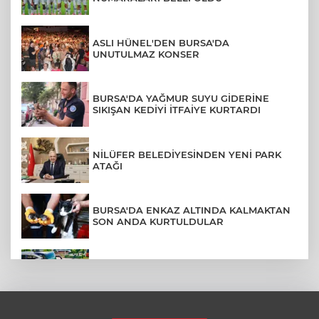
ASLI HÜNEL'DEN BURSA'DA
UNUTULMAZ KONSER
BURSA'DA YAĞMUR SUYU GİDERİNE
SIKIŞAN KEDİYİ İTFAİYE KURTARDI
NİLÜFER BELEDİYESİNDEN YENİ PARK
ATAĞI
BURSA'DA ENKAZ ALTINDA KALMAKTAN
SON ANDA KURTULDULAR
AFYONKARAHİSAR'DA OTOBÜS
KAMYONETE ÇARPTI: 1 ÖLÜ, 15 YARALI