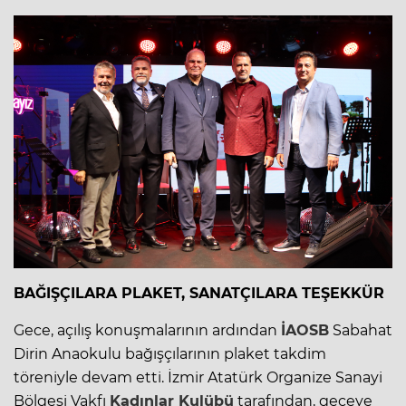
BAĞIŞÇILARA PLAKET, SANATÇILARA TEŞEKKÜR
Gece, açılış konuşmalarının ardından
İAOSB
Sabahat
Dirin Anaokulu bağışçılarının plaket takdim
töreniyle devam etti. İzmir Atatürk Organize Sanayi
Bölgesi Vakfı
Kadınlar Kulübü
tarafından, geceye