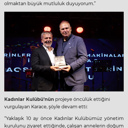
olmaktan büyük mutluluk duyuyorum.”
Kadınlar Kulübü’nün
projeye öncülük ettiğini
vurgulayan Karace, şöyle devam etti:
“Yaklaşık 10 ay önce Kadınlar Kulübümüz yönetim
kurulunu ziyaret ettiğinde, çalışan annelerin doğum