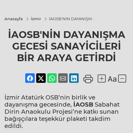
Anasayfa
İzmir
İAOSB'NİN DAYANIŞMA
GECESİ SANAYİCİLERİ
BİR ARAYA GETİRDİ
İAOSB'NİN DAYANIŞMA
GECESİ SANAYİCİLERİ
BİR ARAYA GETİRDİ
İzmir Atatürk OSB’nin birlik ve
dayanışma gecesinde,
İAOSB
Sabahat
Dirin Anaokulu Projesi’ne katkı sunan
bağışçılara teşekkür plaketi takdim
edildi.