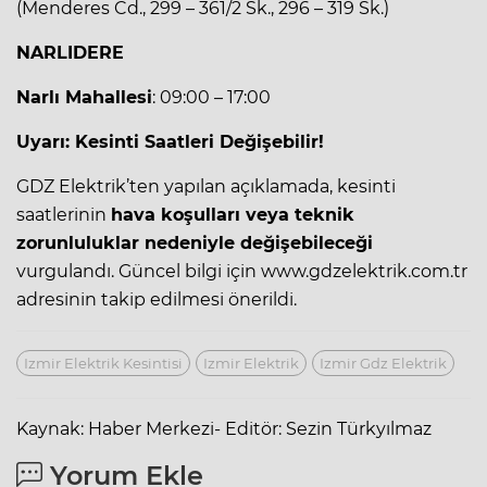
(Menderes Cd., 299 – 361/2 Sk., 296 – 319 Sk.)
NARLIDERE
Narlı Mahallesi
: 09:00 – 17:00
Uyarı: Kesinti Saatleri Değişebilir!
GDZ Elektrik’ten yapılan açıklamada, kesinti
saatlerinin
hava koşulları veya teknik
zorunluluklar nedeniyle değişebileceği
vurgulandı. Güncel bilgi için www.gdzelektrik.com.tr
adresinin takip edilmesi önerildi.
Izmir Elektrik Kesintisi
Izmir Elektrik
Izmir Gdz Elektrik
Kaynak: Haber Merkezi- Editör: Sezin Türkyılmaz
Yorum Ekle