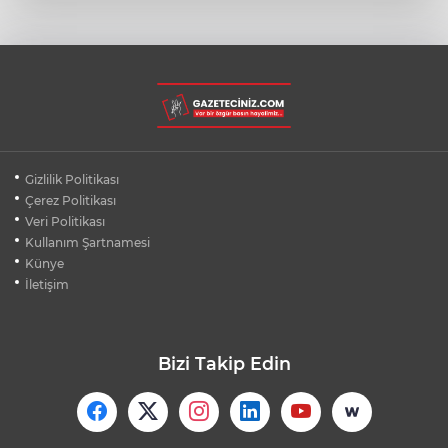
YENİ PARTİ'DE SKANDAL KARAR: DHKP-
C'Lİ YAVUZ NAZLIGÜL "BAŞKAN" ATANDI
EZİLMEKTEN KURTARDIĞI YAVRU KEDİ
KENDİ ARACININ MOTORUNA GİRDİ
12 AĞUSTOS'TA DÜNYA'NIN YER ÇEKİMİ
Gizlilik Politikası
KAYBOLACAK MI?
Çerez Politikası
Veri Politikası
Kullanım Şartnamesi
HALI SAHADA KLİMA KONFORU: 40
DERECEDE BUZ GİBİ MAÇ KEYFİ
Künye
İletişim
Bizi Takip Edin