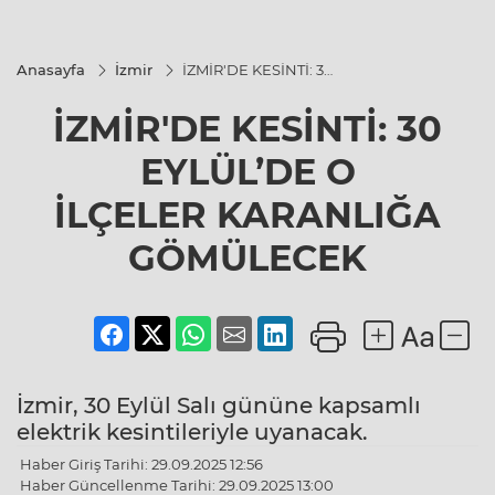
Anasayfa
İzmir
İZMİR'DE KESİNTİ: 30
EYLÜL’DE O
İLÇELER KARANLIĞA
İZMİR'DE KESİNTİ: 30
GÖMÜLECEK
EYLÜL’DE O
İLÇELER KARANLIĞA
GÖMÜLECEK
İzmir, 30 Eylül Salı gününe kapsamlı
elektrik kesintileriyle uyanacak.
Haber Giriş Tarihi: 29.09.2025 12:56
Haber Güncellenme Tarihi: 29.09.2025 13:00