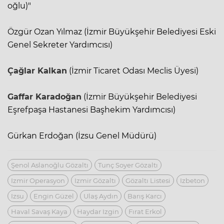
oğlu)"
Özgür Ozan Yılmaz (İzmir Büyükşehir Belediyesi Eski
Genel Sekreter Yardımcısı)
Çağlar Kalkan
(İzmir Ticaret Odası Meclis Üyesi)
Gaffar Karadoğan
(İzmir Büyükşehir Belediyesi
Eşrefpaşa Hastanesi Başhekim Yardımcısı)
Gürkan Erdoğan (İzsu Genel Müdürü)
Şenol Aslanoğlu Gözaltı
Tunç Soyer Gözaltı
Izmir Operasyon
Izmir Gözaltı
Gözaltı Listesi
Izbeton
Izsu
Engin Güzel
Ulaş Aydın
Barış Karcı
Haval Savaş Kaya
Haydar Izgin
Fırat Erkol