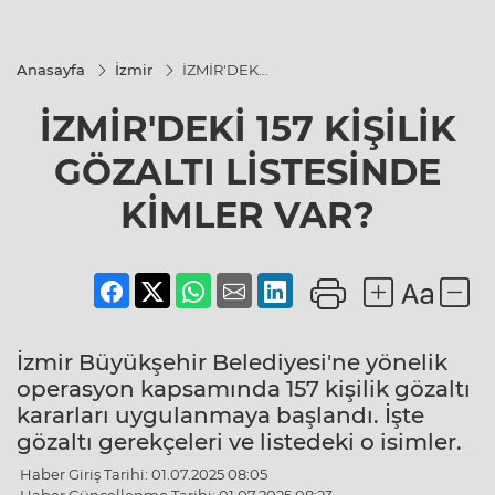
Anasayfa
İzmir
İZMİR'DEKİ
157 KİŞİLİK
GÖZALTI
İZMİR'DEKİ 157 KİŞİLİK
LİSTESİNDE
KİMLER
VAR?
GÖZALTI LİSTESİNDE
KİMLER VAR?
İzmir Büyükşehir Belediyesi'ne yönelik
operasyon kapsamında 157 kişilik gözaltı
kararları uygulanmaya başlandı. İşte
gözaltı gerekçeleri ve listedeki o isimler.
Haber Giriş Tarihi: 01.07.2025 08:05