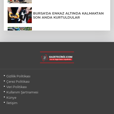
BURSA'DA ENKAZ ALTINDA KALMAKTAN
SON ANDA KURTULDULAR
AFYONKARAHİSAR'DA OTOBÜS
KAMYONETE ÇARPTI: 1 ÖLÜ, 15 YARALI
BURSA'DA DEPO YANGINI BİNAYA
SIÇRAMADAN SÖNDÜRÜLDÜ
BURSA'DA KIRSAL MAHALLE
Gizlilik Politikası
YOLLARINDA KORFOR ARTIYOR
Çerez Politikası
Veri Politikası
Kullanım Şartnamesi
SİLİVRİ'DE YANGIN: MAHSUR KALANLAR
BALKONLARDAN KURTARILDI
Künye
İletişim