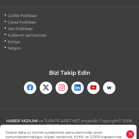
BURSA'DA KIRSAL MAHALLE
Gizlilik Politikası
YOLLARINDA KORFOR ARTIYOR
Çerez Politikası
Veri Politikası
Kullanım Şartnamesi
SİLİVRİ'DE YANGIN: MAHSUR KALANLAR
BALKONLARDAN KURTARILDI
Künye
İletişim
Bizi Takip Edin
HABER YAZILIMI
ve TURKTICARET.NET projesidir Copyright© 2006-
2026 Tüm hakları saklıdır.
Sizlere daha iyi hizmet sunabilmek adına sitemizde çerez
konumlandırmaktayız. Kişisel verileriniz, KVKK ve GDPR kapsamında