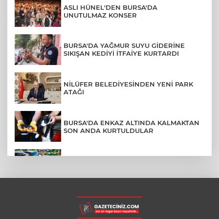
ASLI HÜNEL'DEN BURSA'DA
UNUTULMAZ KONSER
BURSA'DA YAĞMUR SUYU GİDERİNE
SIKIŞAN KEDİYİ İTFAİYE KURTARDI
NİLÜFER BELEDİYESİNDEN YENİ PARK
ATAĞI
BURSA'DA ENKAZ ALTINDA KALMAKTAN
SON ANDA KURTULDULAR
AFYONKARAHİSAR'DA OTOBÜS
KAMYONETE ÇARPTI: 1 ÖLÜ, 15 YARALI
BURSA'DA DEPO YANGINI BİNAYA
SIÇRAMADAN SÖNDÜRÜLDÜ