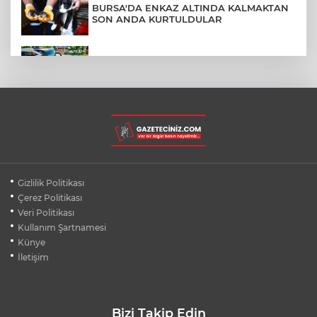
BURSA'DA ENKAZ ALTINDA KALMAKTAN
SON ANDA KURTULDULAR
AFYONKARAHİSAR'DA OTOBÜS
KAMYONETE ÇARPTI: 1 ÖLÜ, 15 YARALI
BURSA'DA DEPO YANGINI BİNAYA
SIÇRAMADAN SÖNDÜRÜLDÜ
BURSA'DA KIRSAL MAHALLE
Gizlilik Politikası
YOLLARINDA KORFOR ARTIYOR
Çerez Politikası
Veri Politikası
Kullanım Şartnamesi
SİLİVRİ'DE YANGIN: MAHSUR KALANLAR
BALKONLARDAN KURTARILDI
Künye
İletişim
Bizi Takip Edin