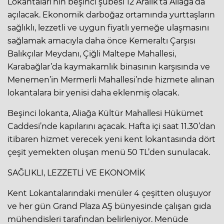
Lokantaları’nın beşinci şubesi 12 Aralık’ta Aliağa’da
açılacak. Ekonomik darboğaz ortamında yurttaşların
sağlıklı, lezzetli ve uygun fiyatlı yemeğe ulaşmasını
sağlamak amacıyla daha önce Kemeraltı Çarşısı
Balıkçılar Meydanı, Çiğli Maltepe Mahallesi,
Karabağlar’da kaymakamlık binasının karşısında ve
Menemen’in Mermerli Mahallesi’nde hizmete alınan
lokantalara bir yenisi daha eklenmiş olacak.
Beşinci lokanta, Aliağa Kültür Mahallesi Hükümet
Caddesi’nde kapılarını açacak. Hafta içi saat 11.30’dan
itibaren hizmet verecek yeni kent lokantasında dört
çeşit yemekten oluşan menü 50 TL’den sunulacak.
SAĞLIKLI, LEZZETLİ VE EKONOMİK
Kent Lokantalarındaki menüler 4 çeşitten oluşuyor
ve her gün Grand Plaza AŞ bünyesinde çalışan gıda
mühendisleri tarafından belirleniyor. Menüde