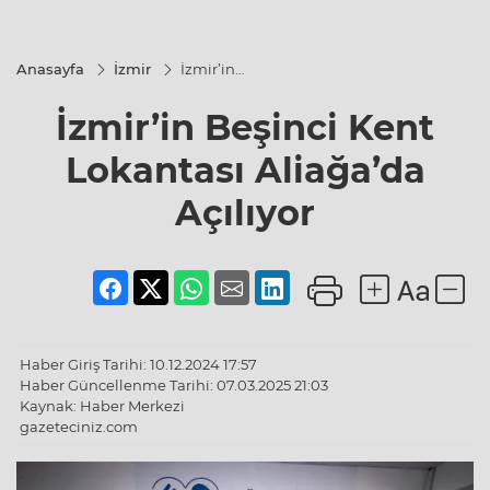
Anasayfa
İzmir
İzmir’in
Beşinci
Kent
İzmir’in Beşinci Kent
Lokantası
Aliağa’da
Açılıyor
Lokantası Aliağa’da
Açılıyor
Haber Giriş Tarihi: 10.12.2024 17:57
Haber Güncellenme Tarihi: 07.03.2025 21:03
Kaynak: Haber Merkezi
gazeteciniz.com