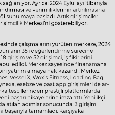
ğlanıyor. Ayrıca; 2024 Eylül ayı itibarıyla
andırması ve verimliliklerinin artırılmasına
i sunulmaya başladı. Artık girişimciler
rişimcilik Merkezi’ni gösterebiliyor.
çevesinde çalışmalarını yürüten merkeze, 2024
 bunların 35’i değerlendirme sürecine
girişim ve 52 girişimci, iş fikirlerini
abul edildi. Merkez sayesinde finansmana
biri yatırım almaya hak kazandı. Merkez
s, Vessel X, Woxis Fitness, Loading Bag,
exa, esebze ve past app girişimleri de ar-
ka tescillerinden prestijli platformlarda
ni başarı hikayelerine imza attı. Yenilikçi
da atılan adımlar sonucunda; 3 girişim
nı başarıyla tamamladı. Karşıyaka