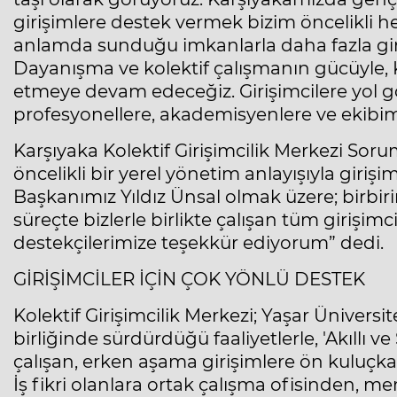
girişimlere destek vermek bizim öncelikli h
anlamda sunduğu imkanlarla daha fazla gir
Dayanışma ve kolektif çalışmanın gücüyle, 
etmeye devam edeceğiz. Girişimcilere yol 
profesyonellere, akademisyenlere ve ekibi
Karşıyaka Kolektif Girişimcilik Merkezi Sor
öncelikli bir yerel yönetim anlayışıyla giri
Başkanımız Yıldız Ünsal olmak üzere; birbir
süreçte bizlerle birlikte çalışan tüm girişim
destekçilerimize teşekkür ediyorum” dedi.
GİRİŞİMCİLER İÇİN ÇOK YÖNLÜ DESTEK
Kolektif Girişimcilik Merkezi; Yaşar Üniversite
birliğinde sürdürdüğü faaliyetlerle, 'Akıllı ve
çalışan, erken aşama girişimlere ön kuluçka
İş fikri olanlara ortak çalışma ofisinden, 