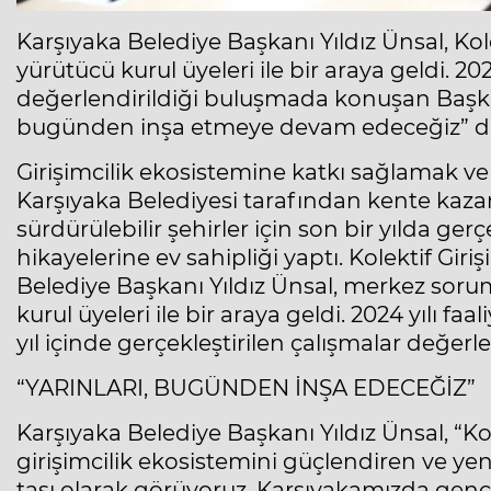
Karşıyaka Belediye Başkanı Yıldız Ünsal, Kol
yürütücü kurul üyeleri ile bir araya geldi. 20
değerlendirildiği buluşmada konuşan Başkan
bugünden inşa etmeye devam edeceğiz” d
Girişimcilik ekosistemine katkı sağlamak ve
Karşıyaka Belediyesi tarafından kente kazandı
sürdürülebilir şehirler için son bir yılda gerçe
hikayelerine ev sahipliği yaptı. Kolektif Gir
Belediye Başkanı Yıldız Ünsal, merkez sor
kurul üyeleri ile bir araya geldi. 2024 yılı f
yıl içinde gerçekleştirilen çalışmalar değerlen
“YARINLARI, BUGÜNDEN İNŞA EDECEĞİZ”
Karşıyaka Belediye Başkanı Yıldız Ünsal, “Kol
girişimcilik ekosistemini güçlendiren ve yen
taşı olarak görüyoruz. Karşıyakamızda genç gi