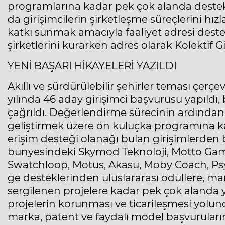
programlarına kadar pek çok alanda destek sa
da girişimcilerin şirketleşme süreçlerini hızl
katkı sunmak amacıyla faaliyet adresi desteğ
şirketlerini kurarken adres olarak Kolektif Gi
YENİ BAŞARI HİKAYELERİ YAZILDI
Akıllı ve sürdürülebilir şehirler teması çer
yılında 46 aday girişimci başvurusu yapıldı,
çağrıldı. Değerlendirme sürecinin ardından 18 
geliştirmek üzere ön kuluçka programına k
erişim desteği olanağı bulan girişimlerden 
bünyesindeki Skymod Teknoloji, Motto Game
Swatchloop, Motus, Akasu, Moby Coach, Psyn
ge desteklerinden uluslararası ödüllere, mar
sergilenen projelere kadar pek çok alanda ye
projelerin korunması ve ticarileşmesi yolun
marka, patent ve faydalı model başvuruları