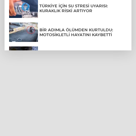
TÜRKİYE İÇİN SU STRESİ UYARISI:
KURAKLIK RİSKİ ARTIYOR
BİR ADIMLA ÖLÜMDEN KURTULDU:
MOTOSİKLETLİ HAYATINI KAYBETTİ
SON DAKİKA... BAHÇELİEVLER'DE 6
KATLI BİNA ÇÖKTÜ
BURSA ŞEHİR HASTANESİ OTOPARKI
AĞUSTOS AYINDA HİZMETE AÇILIYOR
BURSALI DAĞCILARDAN AĞRI DAĞI
ZİRVESİNDE BURSASPOR'A DESTEK
KÜBRA DENİZCİ KESKİN KUPASINI
BAŞKAN AYDIN'A SUNDU