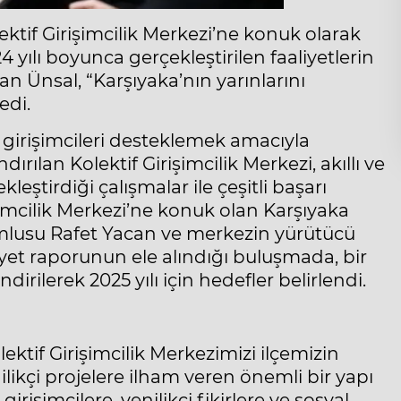
ektif Girişimcilik Merkezi’ne konuk olarak
24 yılı boyunca gerçekleştirilen faaliyetlerin
 Ünsal, “Karşıyaka’nın yarınlarını
edi.
 girişimcileri desteklemek amacıyla
rılan Kolektif Girişimcilik Merkezi, akıllı ve
kleştirdiği çalışmalar ile çeşitli başarı
işimcilik Merkezi’ne konuk olan Karşıyaka
umlusu Rafet Yacan ve merkezin yürütücü
aaliyet raporunun ele alındığı buluşmada, bir
dirilerek 2025 yılı için hedefler belirlendi.
ektif Girişimcilik Merkezimizi ilçemizin
ilikçi projelere ilham veren önemli bir yapı
rişimcilere, yenilikçi fikirlere ve sosyal