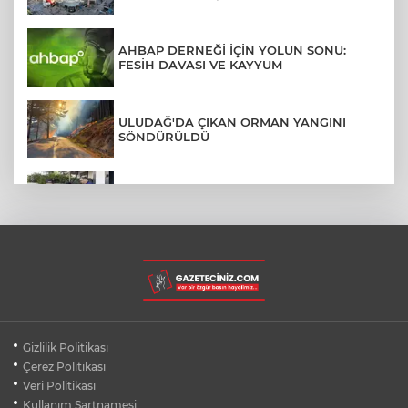
AHBAP DERNEĞİ İÇİN YOLUN SONU:
FESİH DAVASI VE KAYYUM
ULUDAĞ'DA ÇIKAN ORMAN YANGINI
SÖNDÜRÜLDÜ
MENDERES BELEDİYE BAŞKANI İHRAÇ
TALEBİYLE DİSİPLİNE SEVK EDİLDİ
ASLI HÜNEL'DEN BURSA'DA
UNUTULMAZ KONSER
BEŞİKTAŞ'TAN AVRUPA'DA KRİTİK
Gizlilik Politikası
DEPLASMAN ZAFERİ
Çerez Politikası
Veri Politikası
Kullanım Şartnamesi
VAN'DA İŞİTME ENGELLİ MÜŞTERİ,