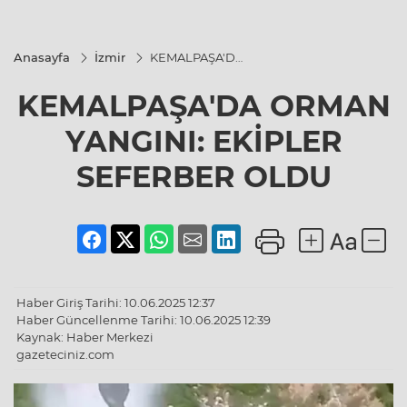
Anasayfa
İzmir
KEMALPAŞA'DA
ORMAN
YANGINI:
KEMALPAŞA'DA ORMAN
EKİPLER
SEFERBER
OLDU
YANGINI: EKİPLER
SEFERBER OLDU
Haber Giriş Tarihi: 10.06.2025 12:37
Haber Güncellenme Tarihi: 10.06.2025 12:39
Kaynak: Haber Merkezi
gazeteciniz.com