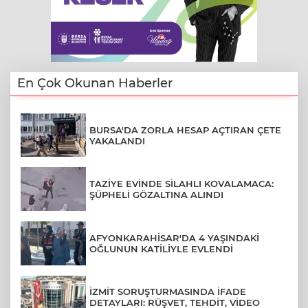
En Çok Okunan Haberler
BURSA'DA ZORLA HESAP AÇTIRAN ÇETE
YAKALANDI
TAZİYE EVİNDE SİLAHLI KOVALAMACA:
ŞÜPHELİ GÖZALTINA ALINDI
AFYONKARAHİSAR'DA 4 YAŞINDAKİ
OĞLUNUN KATİLİYLE EVLENDİ
İZMİT SORUŞTURMASINDA İFADE
DETAYLARI: RÜŞVET, TEHDİT, VİDEO