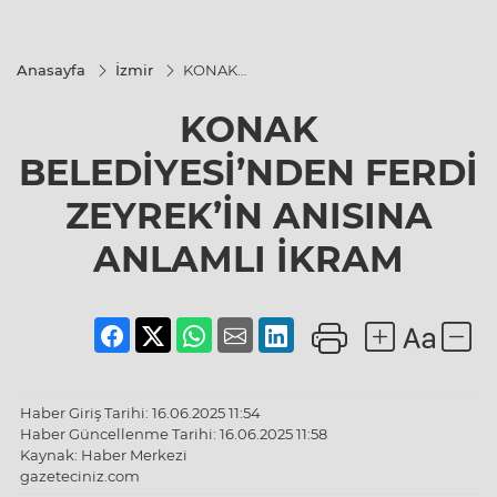
Anasayfa
İzmir
KONAK
BELEDİYESİ’NDEN
FERDİ ZEYREK’İN
KONAK
ANISINA ANLAMLI
İKRAM
BELEDİYESİ’NDEN FERDİ
ZEYREK’İN ANISINA
ANLAMLI İKRAM
Haber Giriş Tarihi: 16.06.2025 11:54
Haber Güncellenme Tarihi: 16.06.2025 11:58
Kaynak: Haber Merkezi
gazeteciniz.com