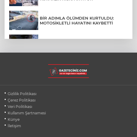
BİR ADIMLA ÖLÜMDEN KURTULDU:
MOTOSİKLETLİ HAYATINI KAYBETTİ
SON DAKİKA... BAHÇELİEVLER'DE 6
KATLI BİNA ÇÖKTÜ
BURSA ŞEHİR HASTANESİ OTOPARKI
AĞUSTOS AYINDA HİZMETE AÇILIYOR
BURSALI DAĞCILARDAN AĞRI DAĞI
Gizlilik Politikası
ZİRVESİNDE BURSASPOR'A DESTEK
Çerez Politikası
Veri Politikası
Kullanım Şartnamesi
KÜBRA DENİZCİ KESKİN KUPASINI
BAŞKAN AYDIN'A SUNDU
Künye
İletişim