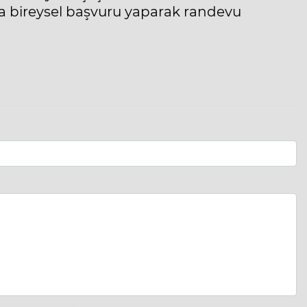
na bireysel başvuru yaparak randevu