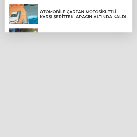
OTOMOBİLE ÇARPAN MOTOSİKLETLİ
KARŞI ŞERİTTEKİ ARACIN ALTINDA KALDI
SİLİVRİ'DE YANGIN: MAHSUR KALANLAR
BALKONLARDAN KURTARILDI
HAVA 40, ASFALT 200
DERECE: ADANA'DA İŞÇİLERİN ZORLU
MESAİSİ
TER KOKAN KOCALARA YARGITAY'DAN
KÖTÜ HABER
TRENDYOL 1. LİG'DE GÜNÜN VAR'LARI
AÇIKLANDI