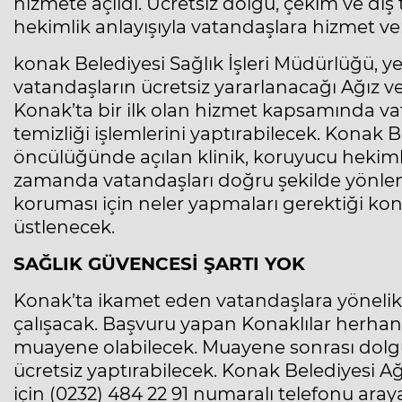
hizmete açıldı. Ücretsiz dolgu, çekim ve diş 
hekimlik anlayışıyla vatandaşlara hizmet ver
konak Belediyesi Sağlık İşleri Müdürlüğü, y
vatandaşların ücretsiz yararlanacağı Ağız ve 
Konak’ta bir ilk olan hizmet kapsamında vat
temizliği işlemlerini yaptırabilecek. Konak 
öncülüğünde açılan klinik, koruyucu hekim
zamanda vatandaşları doğru şekilde yönlendir
koruması için neler yapmaları gerektiği k
üstlenecek.
SAĞLIK GÜVENCESİ ŞARTI YOK
Konak’ta ikamet eden vatandaşlara yönelik
çalışacak. Başvuru yapan Konaklılar herhan
muayene olabilecek. Muayene sonrası dolgu, d
ücretsiz yaptırabilecek. Konak Belediyesi Ağ
için (0232) 484 22 91 numaralı telefonu aray