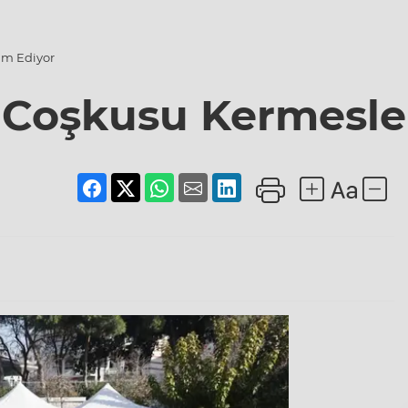
am Ediyor
l Coşkusu Kermesl