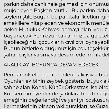
parkın daha canlı hale gelmesi için önümüzd
müjdeleyen Başkan Mutlu, “Bu parkın daha ya
söylemiştik. Bugün bu parktaki ilk etkinliğim
emeklilere hitap eden ve ekonomik menüler
gelen Mutluluk Kahvesi açmayı planlıyoruz. P
başlanacak. Yeni oyuncaklarımız da gelecek.
içebileceğiniz, çocukların cıvıl cıvıl oynaya
Bugün bizlerle olduğunuz için çok teşekkür e
şahane işler yapmaya devam edelim” ifadele
ARALIK AYI BOYUNCA DEVAM EDECEK
Rengarenk el emeği ürünlerin alıcısıyla bu
Oyunları ekibinin zeybek gösterisi büyük al
sahne alan Konak Kültür Orkestrası ise birbiri
Konseri dinleyenler de şarkılara hep bir ağı
emeğinin değerlendiği ve yeni yıl coşkusunu
kermeslerinin bir sonraki durakları ise Güz