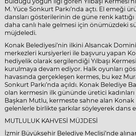
bulduğu yoğun ilgi gören Yılbaşı Kermesi’n
M. Yüce Sonkurt Parkı’nda açtı. El emeği ürün
dansları gösterilerinin de güne renk kattı
daha canlı hale gelmesi için önümüzdeki sür
müjdeledi.
Konak Belediyesi’nin ilkini Alsancak Domin
merkezleri kursiyerleri ile başvuru yapan Ko
hediyelik olarak sergilendiği Yılbaşı Kermes
kurulmaya devam ediyor. Halk oyunları göster
havasında gerçekleşen kermes, bu kez Mura
Sonkurt Parkı’nda açıldı. Konak Belediye Baş
olan kermesin ilk gününde üretici kadınları 
Başkan Mutlu, kermeste sahne alan Konak K
gelenlerle birlikte şarkılar söyleyerek dans et
MUTLULUK KAHVESİ MÜJDESİ
İzmir Büyükşehir Belediye Meclisi’nde alına