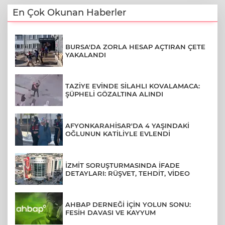
En Çok Okunan Haberler
BURSA'DA ZORLA HESAP AÇTIRAN ÇETE
YAKALANDI
TAZİYE EVİNDE SİLAHLI KOVALAMACA:
ŞÜPHELİ GÖZALTINA ALINDI
AFYONKARAHİSAR'DA 4 YAŞINDAKİ
OĞLUNUN KATİLİYLE EVLENDİ
İZMİT SORUŞTURMASINDA İFADE
DETAYLARI: RÜŞVET, TEHDİT, VİDEO
AHBAP DERNEĞİ İÇİN YOLUN SONU:
FESİH DAVASI VE KAYYUM