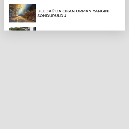
ULUDAĞ'DA ÇIKAN ORMAN YANGINI
SÖNDÜRÜLDÜ
MENDERES BELEDİYE BAŞKANI İHRAÇ
TALEBİYLE DİSİPLİNE SEVK EDİLDİ
ASLI HÜNEL'DEN BURSA'DA
UNUTULMAZ KONSER
BEŞİKTAŞ'TAN AVRUPA'DA KRİTİK
DEPLASMAN ZAFERİ
VAN'DA İŞİTME ENGELLİ MÜŞTERİ,
HALIYI HALAY ÇEKEREK ALDI