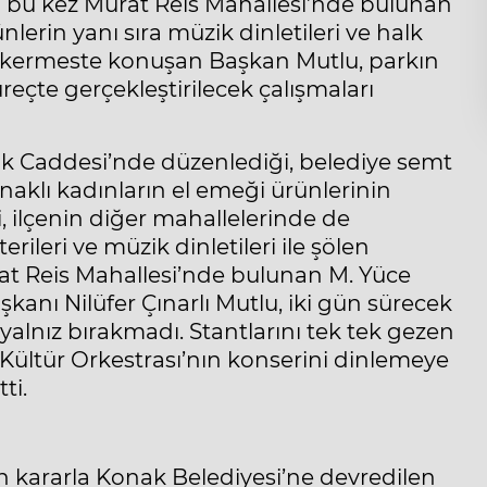
i bu kez Murat Reis Mahallesi’nde bulunan
lerin yanı sıra müzik dinletileri ve halk
ğı kermeste konuşan Başkan Mutlu, parkın
eçte gerçekleştirilecek çalışmaları
ik Caddesi’nde düzenlediği, belediye semt
naklı kadınların el emeği ürünlerinin
i, ilçenin diğer mahallelerinde de
ileri ve müzik dinletileri ile şölen
t Reis Mahallesi’nde bulunan M. Yüce
kanı Nilüfer Çınarlı Mutlu, iki gün sürecek
yalnız bırakmadı. Stantlarını tek tek gezen
ültür Orkestrası’nın konserini dinlemeye
ti.
n kararla Konak Belediyesi’ne devredilen