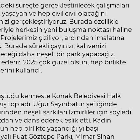
eki süreçte gerçekleştirilecek çalışmaları
şayan ve hep cıvıl cıvıl olacağını
izi gerçekleştiriyoruz. Burada özellikle
iyle herkesin yeni buluşma noktası haline
rojelerimiz çiziliyor, ardından imalatına
 Burada sürekli çayınızı, kahvenizi
bileceği daha neşeli bir park yapacağız.
deriz. 2025 çok güzel olsun, hep birlikte
rini kullandı.
luştuğu kermeste Konak Belediyesi Halk
kış topladı. Uğur Sayınbatur şefliğinde
nden neşeli şarkıları İzmirliler için söyledi.
zdan ve dans ederek eşlik etti. Kadın
n hep birlikte yaşandığı yılbaşı
elyalı Fuat Göztepe Parkı, Mimar Sinan