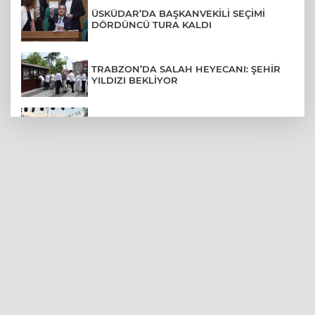
ÜSKÜDAR’DA BAŞKANVEKİLİ SEÇİMİ
DÖRDÜNCÜ TURA KALDI
TRABZON’DA SALAH HEYECANI: ŞEHİR
YILDIZI BEKLİYOR
BURSA’NIN FETHİ COŞKUSU
BÜYÜKORHAN’A TAŞINDI
LGS YERLEŞTİRME SONUÇLARI
AÇIKLANDI! İŞTE TÜM TARİHLER
MUDANYA PLAJLARINDA YOĞUNLUK:
TATİLCİLER SAHİLLERE AKIN ETTİ
BURSA FESTİVALİ'NDE MUHTEŞEM
TİYATRO GECESİ