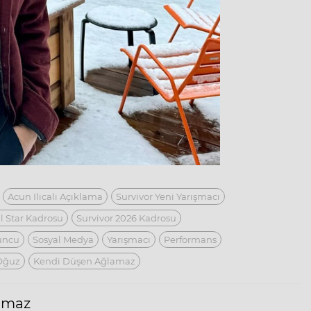
Acun Ilıcalı Açıklama
Survivor Yeni Yarışmacı
ll Star Kadrosu
Survivor 2026 Kadrosu
uncu
Sosyal Medya
Yarışmacı
Performans
Oğuz
Kendi Düşen Ağlamaz
ılmaz