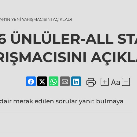
R'IN YENİ YARIŞMACISINI AÇIKLADI
6 ÜNLÜLER-ALL STA
RIŞMACISINI AÇIKL
air merak edilen sorular yanıt bulmaya