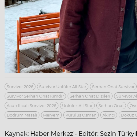
Survivor 2026
Survivor Ünlüler All Star
Serhan Onat Survivor
Survivor Serhan Onat Kimdir
Serhan Onat Dizileri
Survivor A
Acun Ilıcalı Survivor 2026
Ünlüler-All Star
Serhan Onat
Oy
Bodrum Masalı
Meryem
Kuruluş Osman
Akıncı
Dokuz 
Kaynak: Haber Merkezi- Editör: Sezin Türky