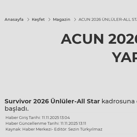
Anasayfa
Keşfet
Magazin
ACUN 2026 ÜNLÜLER-ALL STA
ACUN 202
YA
Survivor 2026
Ünlüler-All Star
kadrosuna d
başladı.
Haber Giriş Tarihi: 11.11.2025 13:04
Haber Güncellenme Tarihi: 11.11.2025 13:11
Kaynak: Haber Merkezi- Editör: Sezin Türkyılmaz