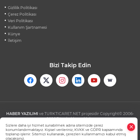
BURSALI DAĞCILARDAN AĞRI DAĞI
Gizlilik Politikası
ZİRVESİNDE BURSASPOR'A DESTEK
Çerez Politikası
Veri Politikası
Kullanım Şartnamesi
KÜBRA DENİZCİ KESKİN KUPASINI
BAŞKAN AYDIN'A SUNDU
Künye
İletişim
Bizi Takip Edin
HABER YAZILIMI
ve TURKTICARET.NET projesidir Copyright© 2006-
2026 Tüm hakları saklıdır.
Sizlere daha iyi hizmet sunabilmek adına sitemizde çerez
konumlandırmaktayız. Kişisel verileriniz, KVKK ve GDPR kapsamında
toplanıp işlenir. Sitemizi kullanarak, çerezleri kullanmamızı kabul etmiş
olacaksınız.