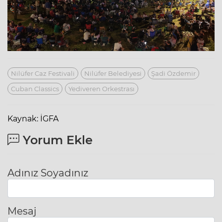
Nilüfer Caz Festivali
Nilüfer Belediyesi
Şadi Özdemir
Cuban Classics
Yediveren Orkestrası
Kaynak: İGFA
Yorum Ekle
Adınız Soyadınız
Mesaj