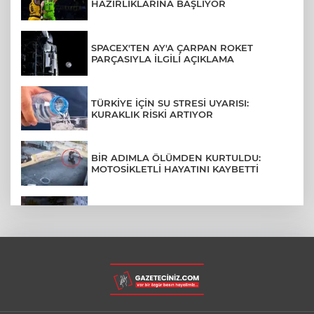
HAZIRLIKLARINA BAŞLIYOR
SPACEX'TEN AY'A ÇARPAN ROKET
PARÇASIYLA İLGİLİ AÇIKLAMA
TÜRKİYE İÇİN SU STRESİ UYARISI:
KURAKLIK RİSKİ ARTIYOR
BİR ADIMLA ÖLÜMDEN KURTULDU:
MOTOSİKLETLİ HAYATINI KAYBETTİ
SON DAKİKA... BAHÇELİEVLER'DE 6
KATLI BİNA ÇÖKTÜ
BURSA ŞEHİR HASTANESİ OTOPARKI
AĞUSTOS AYINDA HİZMETE AÇILIYOR