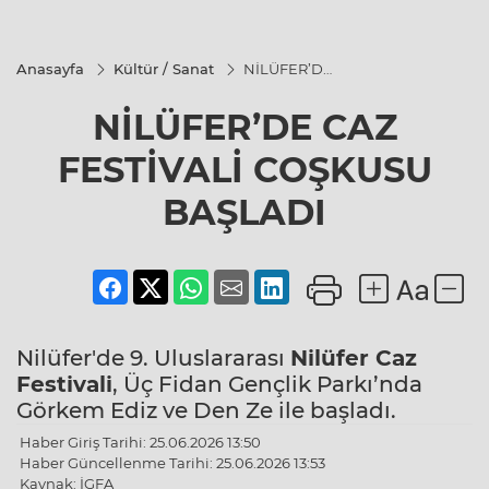
Anasayfa
Kültür / Sanat
NİLÜFER’DE
CAZ
FESTİVALİ
NİLÜFER’DE CAZ
COŞKUSU
BAŞLADI
FESTİVALİ COŞKUSU
BAŞLADI
Nilüfer'de 9. Uluslararası
Nilüfer Caz
Festivali
, Üç Fidan Gençlik Parkı’nda
Görkem Ediz ve Den Ze ile başladı.
Haber Giriş Tarihi: 25.06.2026 13:50
Haber Güncellenme Tarihi: 25.06.2026 13:53
Kaynak: İGFA