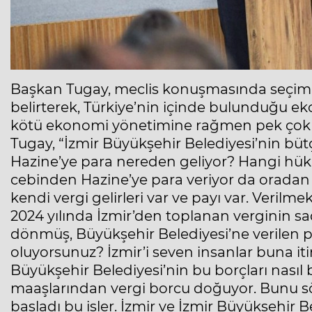
Başkan Tugay, meclis konuşmasında seçim sü
belirterek, Türkiye’nin içinde bulunduğu e
kötü ekonomi yönetimine rağmen pek çok y
Tugay, “İzmir Büyükşehir Belediyesi’nin bütç
Hazine’ye para nereden geliyor? Hangi hüküm
cebinden Hazine’ye para veriyor da oradan 
kendi vergi gelirleri var ve payı var. Verilm
2024 yılında İzmir’den toplanan verginin sa
dönmüş, Büyükşehir Belediyesi’ne verilen par
oluyorsunuz? İzmir’i seven insanlar buna itir
Büyükşehir Belediyesi’nin bu borçları nasıl 
maaşlarından vergi borcu doğuyor. Bunu sö
başladı bu işler. İzmir ve İzmir Büyükşehi