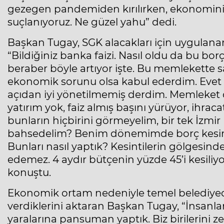
gezegen pandemiden kırılırken, ekonominin 
suçlanıyoruz. Ne güzel yahu” dedi.
Başkan Tugay, SGK alacakları için uygulanan
“Bildiğiniz banka faizi. Nasıl oldu da bu borç 
beraber böyle artıyor işte. Bu memlekette 
ekonomik sorunu olsa kabul ederdim. Evet
açıdan iyi yönetilmemiş derdim. Memleket çök
yatırım yok, faiz almış başını yürüyor, ihrac
bunların hiçbirini görmeyelim, bir tek İzm
bahsedelim? Benim dönemimde borç kesinlik
Bunları nasıl yaptık? Kesintilerin gölgesinde
edemez. 4 aydır bütçenin yüzde 45’i kesiliyo
konuştu.
Ekonomik ortam nedeniyle temel belediyecil
verdiklerini aktaran Başkan Tugay, “İnsanları
yaralarına pansuman yaptık. Biz birilerini ze