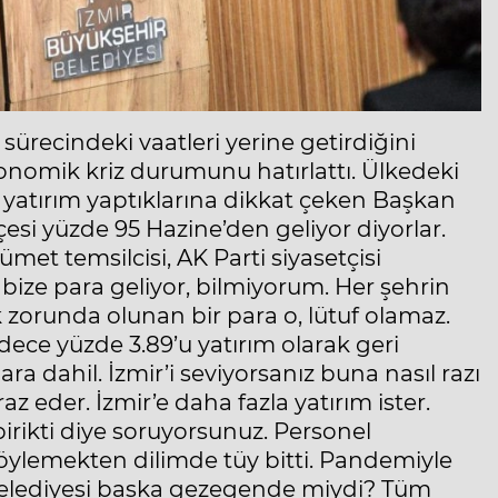
recindeki vaatleri yerine getirdiğini
konomik kriz durumunu hatırlattı. Ülkedeki
atırım yaptıklarına dikkat çeken Başkan
esi yüzde 95 Hazine’den geliyor diyorlar.
et temsilcisi, AK Parti siyasetçisi
bize para geliyor, bilmiyorum. Her şehrin
ek zorunda olunan bir para o, lütuf olamaz.
dece yüzde 3.89’u yatırım olarak geri
a dahil. İzmir’i seviyorsanız buna nasıl razı
az eder. İzmir’e daha fazla yatırım ister.
birikti diye soruyorsunuz. Personel
ylemekten dilimde tüy bitti. Pandemiyle
r Belediyesi başka gezegende miydi? Tüm