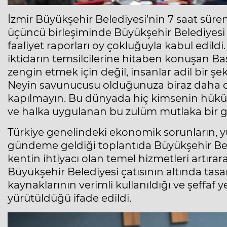
İzmir Büyükşehir Belediyesi’nin 7 saat süre
üçüncü birleşiminde Büyükşehir Belediyesi
faaliyet raporları oy çokluğuyla kabul edil
iktidarın temsilcilerine hitaben konuşan Başk
zengin etmek için değil, insanlar adil bir şe
Neyin savunucusu olduğunuza biraz daha di
kapılmayın. Bu dünyada hiç kimsenin hüküm
ve halka uygulanan bu zulüm mutlaka bir g
Türkiye genelindeki ekonomik sorunların, y
gündeme geldiği toplantıda Büyükşehir Bel
kentin ihtiyacı olan temel hizmetleri artıra
Büyükşehir Belediyesi çatısının altında tas
kaynaklarının verimli kullanıldığı ve şeffaf 
yürütüldüğü ifade edildi.