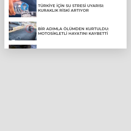
TÜRKİYE İÇİN SU STRESİ UYARISI:
KURAKLIK RİSKİ ARTIYOR
BİR ADIMLA ÖLÜMDEN KURTULDU:
MOTOSİKLETLİ HAYATINI KAYBETTİ
SON DAKİKA... BAHÇELİEVLER'DE 6
KATLI BİNA ÇÖKTÜ
BURSA ŞEHİR HASTANESİ OTOPARKI
AĞUSTOS AYINDA HİZMETE AÇILIYOR
BURSALI DAĞCILARDAN AĞRI DAĞI
ZİRVESİNDE BURSASPOR'A DESTEK
KÜBRA DENİZCİ KESKİN KUPASINI
BAŞKAN AYDIN'A SUNDU