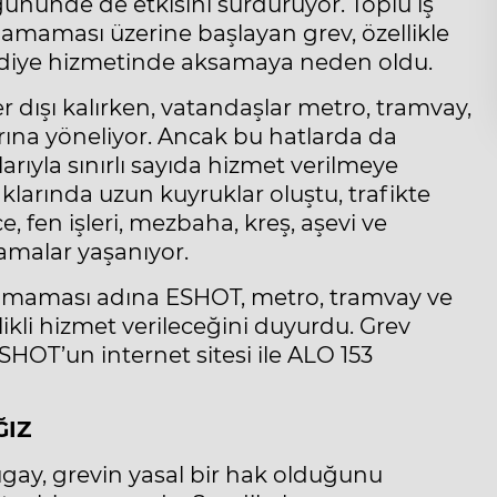
i gününde de etkisini sürdürüyor. Toplu iş
maması üzerine başlayan grev, özellikle
ediye hizmetinde aksamaya neden oldu.
dışı kalırken, vatandaşlar metro, tramvay,
arına yöneliyor. Ancak bu hatlarda da
rıyla sınırlı sayıda hizmet verilmeye
larında uzun kuyruklar oluştu, trafikte
e, fen işleri, mezbaha, kreş, aşevi ve
amalar yaşanıyor.
amaması adına ESHOT, metro, tramvay ve
likli hizmet verileceğini duyurdu. Grev
ESHOT’un internet sitesi ile ALO 153
ĞIZ
gay, grevin yasal bir hak olduğunu