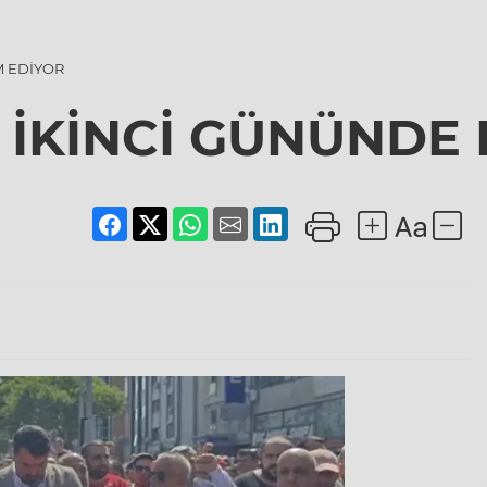
M EDİYOR
V İKİNCİ GÜNÜNDE