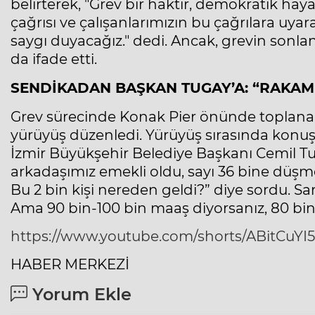
belirterek, "Grev bir haktır, demokratik haya
çağrısı ve çalışanlarımızın bu çağrılara uya
saygı duyacağız." dedi. Ancak, grevin sonlan
da ifade etti.
SENDİKADAN BAŞKAN TUGAY’A: “RAKAM
Grev sürecinde Konak Pier önünde toplanan 
yürüyüş düzenledi. Yürüyüş sırasında konuş
İzmir Büyükşehir Belediye Başkanı Cemil Tug
arkadaşımız emekli oldu, sayı 36 bine düşmel
Bu 2 bin kişi nereden geldi?” diye sordu. Sar
Ama 90 bin-100 bin maaş diyorsanız, 80 bin
https://www.youtube.com/shorts/ABitCuYI
HABER MERKEZİ
Yorum Ekle