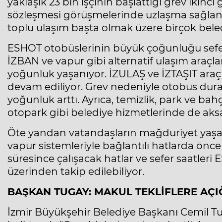
yaklaşık 23 bin işçinin başlattığı grev ikinc
sözleşmesi görüşmelerinde uzlaşma sağlana
toplu ulaşım başta olmak üzere birçok bel
ESHOT otobüslerinin büyük çoğunluğu sefer 
İZBAN ve vapur gibi alternatif ulaşım araçl
yoğunluk yaşanıyor. İZULAŞ ve İZTAŞIT araçla
devam ediliyor. Grev nedeniyle otobüs durak
yoğunluk arttı. Ayrıca, temizlik, park ve bahç
otopark gibi belediye hizmetlerinde de aks
Öte yandan vatandaşların mağduriyet yaş
vapur sistemleriyle bağlantılı hatlarda önce
süresince çalışacak hatlar ve sefer saatleri 
üzerinden takip edilebiliyor.
BAŞKAN TUGAY: MAKUL TEKLİFLERE AÇI
İzmir Büyükşehir Belediye Başkanı Cemil Tu