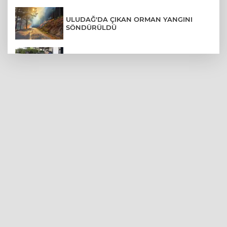
ULUDAĞ'DA ÇIKAN ORMAN YANGINI
SÖNDÜRÜLDÜ
MENDERES BELEDİYE BAŞKANI İHRAÇ
TALEBİYLE DİSİPLİNE SEVK EDİLDİ
ASLI HÜNEL'DEN BURSA'DA
UNUTULMAZ KONSER
BEŞİKTAŞ'TAN AVRUPA'DA KRİTİK
DEPLASMAN ZAFERİ
VAN'DA İŞİTME ENGELLİ MÜŞTERİ,
HALIYI HALAY ÇEKEREK ALDI