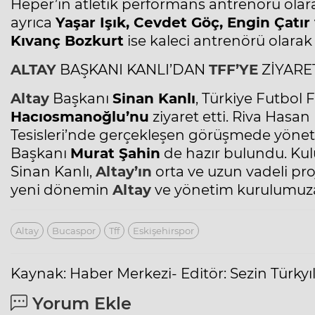
Heper’in atletik performans antrenörü olara
ayrıca
Yaşar Işık, Cevdet Göç, Engin Çatı
Kıvanç Bozkurt
ise kaleci antrenörü olarak 
ALTAY
BAŞKANI KANLI’DAN
TFF’YE
ZİYARE
Altay
Başkanı
Sinan Kanlı
, Türkiye Futbol
Hacıosmanoğlu’nu
ziyaret etti. Riva Hasa
Tesisleri’nde gerçekleşen görüşmede yönetim 
Başkanı
Murat Şahin
de hazır bulundu. Ku
Sinan Kanlı,
Altay’
ın
orta ve uzun vadeli pr
yeni dönemin
Altay
ve yönetim kurulumuza 
Altay
Bucaspor
Tff
Eskişehirspor
Kaynak: Haber Merkezi- Editör: Sezin Türky
Yorum Ekle