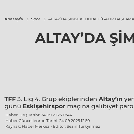
Anasayfa
Spor
ALTAY’DA ŞİMŞEK İDDİALI: “GALİP BAŞLAMA
ALTAY’DA Şİ
TFF
3. Lig 4. Grup ekiplerinden
Altay’ın
yen
günü
Eskişehirspor
maçına galibiyet parola
Haber Giriş Tarihi: 24.09.2025 12:44
Haber Güncellenme Tarihi: 24.09.2025 12:50
Kaynak: Haber Merkezi- Editör: Sezin Türkyılmaz