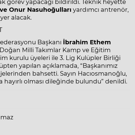
k görev yapacağı bildirildi. Teknik heyette
r ve Onur Nasuhoğulları
yardımcı antrenör,
yer alacak.
T
 Federasyonu Başkanı
İbrahim Ethem
n Doğan Milli Takımlar Kamp ve Eğitim
kurulu üyeleri ile 3. Lig Kulüpler Birliği
lüpten yapılan açıklamada, “Başkanımız
ojelerinden bahsetti. Sayın Hacıosmanoğlu,
hayırlı olması dileğinde bulundu” denildi.
ılmaz