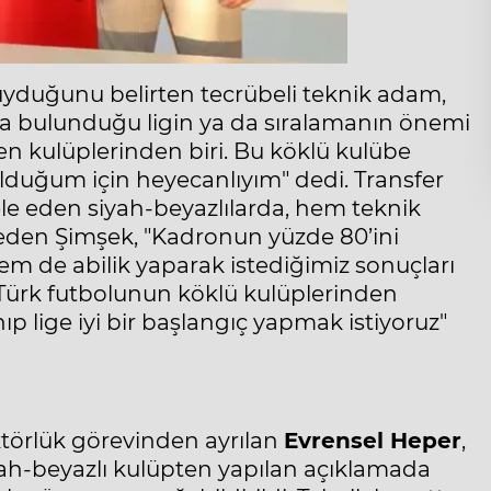
duğunu belirten tecrübeli teknik adam,
ca bulunduğu ligin ya da sıralamanın önemi
en kulüplerinden biri. Bu köklü kulübe
lduğum için heyecanlıyım" dedi. Transfer
e eden siyah-beyazlılarda, hem teknik
 eden Şimşek, "Kadronun yüzde 80’ini
m de abilik yaparak istediğimiz sonuçları
i Türk futbolunun köklü kulüplerinden
p lige iyi bir başlangıç yapmak istiyoruz"
ktörlük görevinden ayrılan
Evrensel Heper
,
iyah-beyazlı kulüpten yapılan açıklamada