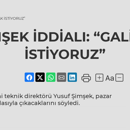
K İSTİYORUZ”
MŞEK İDDİALI: “GA
İSTİYORUZ”
i teknik direktörü Yusuf Şimşek, pazar
sıyla çıkacaklarını söyledi.