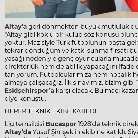
Altay’a
geri dönmekten büyük mutluluk duy
"
Altay
gibi köklü bir kulüp söz konusu olun
yoktur. Mazisiyle Türk futbolunun başta gel
tekrar döndüğüm ve katkı sunma fırsatı bu
yasağı nedeniyle genç oyuncularla mücadel
direktörlük hem de abilik yapacağını ifade
tanıyorum. Futbolcularımıza hem hocalık he
almaya çalışacağız. İlk sınavımız, bizim gib
Eskişehirspor’a
karşı olacak. Bu maçı kazanı
diye konuştu.
HEPER TEKNİK EKİBE KATILDI
Lig temsilcisi
Bucaspor
1928’de teknik dire
Altay’
da
Yusuf Şimşek’in ekibine katıldı. S