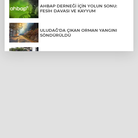
AHBAP DERNEĞİ İÇİN YOLUN SONU:
FESİH DAVASI VE KAYYUM
ULUDAĞ'DA ÇIKAN ORMAN YANGINI
SÖNDÜRÜLDÜ
MENDERES BELEDİYE BAŞKANI İHRAÇ
TALEBİYLE DİSİPLİNE SEVK EDİLDİ
ASLI HÜNEL'DEN BURSA'DA
UNUTULMAZ KONSER
BEŞİKTAŞ'TAN AVRUPA'DA KRİTİK
DEPLASMAN ZAFERİ
VAN'DA İŞİTME ENGELLİ MÜŞTERİ,
HALIYI HALAY ÇEKEREK ALDI