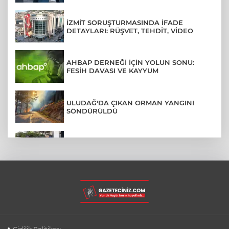
İZMİT SORUŞTURMASINDA İFADE
DETAYLARI: RÜŞVET, TEHDİT, VİDEO
AHBAP DERNEĞİ İÇİN YOLUN SONU:
FESİH DAVASI VE KAYYUM
ULUDAĞ'DA ÇIKAN ORMAN YANGINI
SÖNDÜRÜLDÜ
MENDERES BELEDİYE BAŞKANI İHRAÇ
TALEBİYLE DİSİPLİNE SEVK EDİLDİ
ASLI HÜNEL'DEN BURSA'DA
UNUTULMAZ KONSER
BEŞİKTAŞ'TAN AVRUPA'DA KRİTİK