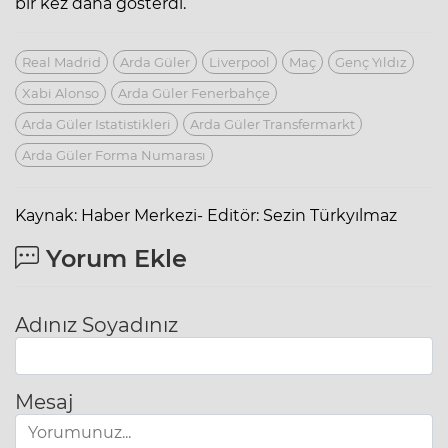
bir kez daha gösterdi.
Real Madrid
Arda Güler
Liverpool
Maç
Genç Yıldız
Xabi Alonso
Arda Güler Fenerbahçe
Arda Güler Istatistikleri
Arda Güler Transfermarkt
Arda Güler Forma Numarası
Kaynak: Haber Merkezi- Editör: Sezin Türkyılmaz
Yorum Ekle
Adınız Soyadınız
Mesaj