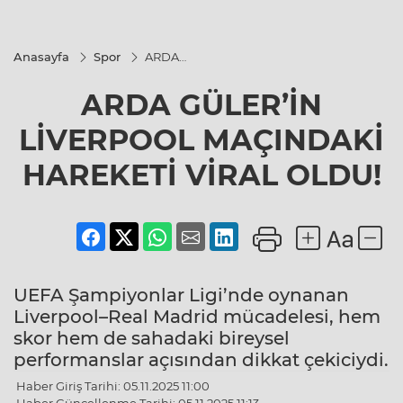
Anasayfa
Spor
ARDA
GÜLER’İN
LİVERPOOL
ARDA GÜLER’İN
MAÇINDAKİ
HAREKETİ
VİRAL
LİVERPOOL MAÇINDAKİ
OLDU!
HAREKETİ VİRAL OLDU!
UEFA Şampiyonlar Ligi’nde oynanan
Liverpool–Real Madrid mücadelesi, hem
skor hem de sahadaki bireysel
performanslar açısından dikkat çekiciydi.
Haber Giriş Tarihi: 05.11.2025 11:00