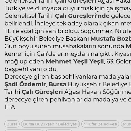
Geleneksel Tarihi
Çalı Güreşleri
Ağası Haka
Türkiye ve dünyada duyurmak için çalışmaya
Geleneksel Tarihi
Çalı Güreşleri'nde
gelecek
belirlendi. İhaleye tek aday olarak çıkan 
TL ile ağalığın sahibi oldu. Söğünmez, Nilü
Büyükşehir Belediye Başkanı
Mustafa Boz
Gün boyu süren müsabakaların sonunda
M
kemer için Çalı'da er meydanına çıktı. Kıy
mağlup eden
Mehmet Yeşil Yeşil
, 63. Gel
başpehlivanı oldu.
Dereceye giren başpehlivanlara madalyaların
Şadi Özdemir
,
Bursa
Büyükşehir Belediye
Tarihi
Çalı Güreşleri
Ağası Hakan Söğünmez 
dereceye giren pehlivanlar da madalya ve öd
İHA
Bursa
Bursa Büyükşehir Belediyesi
Nilüfer Belediyesi
Mus