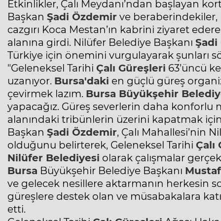
Etkinlikler, Çalı Meydanı’ndan başlayan kor
Başkan
Şadi Özdemir
ve beraberindekiler,
cazgırı Koca Mestan’ın kabrini ziyaret edere
alanına girdi. Nilüfer Belediye Başkanı
Şadi
Türkiye için önemini vurgulayarak şunları sö
"Geleneksel Tarihi
Çalı Güreşleri
63’üncü kez
uzanıyor.
Bursa'daki
en güçlü güreş organiz
çevirmek lazım.
Bursa
Büyükşehir Belediy
yapacağız. Güreş severlerin daha konforlu m
alanındaki tribünlerin üzerini kapatmak için 
Başkan
Şadi Özdemir
, Çalı Mahallesi’nin N
olduğunu belirterek, Geleneksel Tarihi
Çalı 
Nilüfer Belediyesi
olarak çalışmalar gerçekle
Bursa
Büyükşehir Belediye Başkanı
Mustaf
ve gelecek nesillere aktarmanın herkesin 
güreşlere destek olan ve müsabakalara katı
etti.