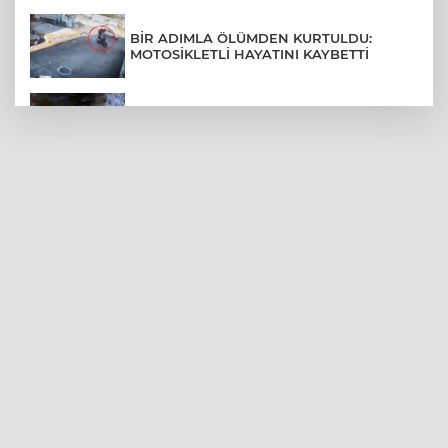
BİR ADIMLA ÖLÜMDEN KURTULDU:
MOTOSİKLETLİ HAYATINI KAYBETTİ
SON DAKİKA... BAHÇELİEVLER'DE 6
KATLI BİNA ÇÖKTÜ
BURSA ŞEHİR HASTANESİ OTOPARKI
AĞUSTOS AYINDA HİZMETE AÇILIYOR
BURSALI DAĞCILARDAN AĞRI DAĞI
ZİRVESİNDE BURSASPOR'A DESTEK
KÜBRA DENİZCİ KESKİN KUPASINI
BAŞKAN AYDIN'A SUNDU