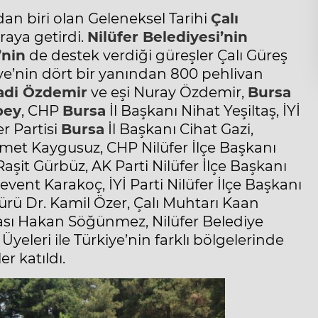
an biri olan Geleneksel Tarihi
Çalı
araya getirdi.
Nilüfer Belediyesi’nin
’nin
de destek verdiği güreşler Çalı Güreş
e’nin dört bir yanından 800 pehlivan
adi Özdemir
ve eşi Nuray Özdemir,
Bursa
bey
, CHP
Bursa
İl Başkanı Nihat Yeşiltaş, İYİ
er Partisi
Bursa
İl Başkanı Cihat Gazi,
met Kaygusuz, CHP Nilüfer İlçe Başkanı
şit Gürbüz, AK Parti Nilüfer İlçe Başkanı
vent Karakoç, İYİ Parti Nilüfer İlçe Başkanı
ürü Dr. Kamil Özer, Çalı Muhtarı Kaan
sı Hakan Söğünmez, Nilüfer Belediye
Üyeleri ile Türkiye’nin farklı bölgelerinde
r katıldı.