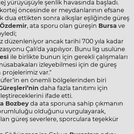
tej yürüyüşüyle şenlik havasında başladı.
 kortej öncesinde er meydanlarının efsane
k dua ettikten sonra alkışlar eşliğinde güreş
 Özdemir
, ata sporu olan güreşin
Bursa
ve
yledi;
 düzenleniyor ancak tarihi 700 yıla kadar
asyonu Çalı’da yapılıyor. Bunu lig usulüne
esi
ile birlikte bunun için gerekli çalışmaları
üsabakaları izleyebilmesi için de güreş
projelerimiz var."
ilüfer’in en önemli bölgelerinden biri
Güreşleri’nin
daha fazla tanıtımı için
ştireceklerini ifade etti.
a Bozbey
da ata sporuna sahip çıkmanın
sorumluluğu olduğunu vurgulayarak,
lan güreş severlere, sporculara teşekkür