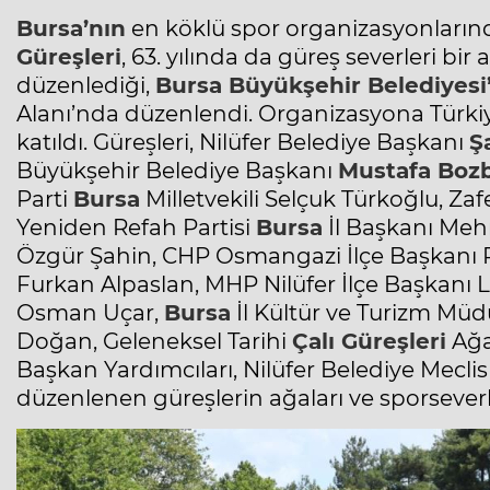
Bursa’nın
en köklü spor organizasyonlarınd
Güreşleri
, 63. yılında da güreş severleri bir 
düzenlediği,
Bursa
Büyükşehir Belediyesi
Alanı’nda düzenlendi. Organizasyona Türkiy
katıldı. Güreşleri, Nilüfer Belediye Başkanı
Ş
Büyükşehir Belediye Başkanı
Mustafa Boz
Parti
Bursa
Milletvekili Selçuk Türkoğlu, Zaf
Yeniden Refah Partisi
Bursa
İl Başkanı Meh
Özgür Şahin, CHP Osmangazi İlçe Başkanı Ra
Furkan Alpaslan, MHP Nilüfer İlçe Başkanı Le
Osman Uçar,
Bursa
İl Kültür ve Turizm Müd
Doğan, Geleneksel Tarihi
Çalı Güreşleri
Ağa
Başkan Yardımcıları, Nilüfer Belediye Meclis 
düzenlenen güreşlerin ağaları ve sporseverle