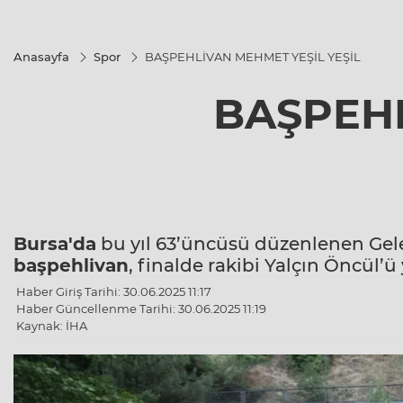
Anasayfa
Spor
BAŞPEHLİVAN MEHMET YEŞİL YEŞİL
BAŞPEHL
Bursa'da
bu yıl 63’üncüsü düzenlenen Gel
başpehlivan
, finalde rakibi Yalçın Öncül’
Haber Giriş Tarihi: 30.06.2025 11:17
Haber Güncellenme Tarihi: 30.06.2025 11:19
Kaynak: İHA