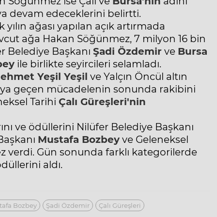
n Söğünmez ise Çalı ve
Bursa'nın
adını
 devam edeceklerini belirtti.
 yılın ağası yapılan açık artırmada
mevcut ağa Hakan Söğünmez, 7 milyon 16 bin
fer Belediye Başkanı
Şadi Özdemir
ve
Bursa
bey
ile birlikte seyircileri selamladı.
ehmet Yeşil Yeşil
ve Yalçın Öncül altın
asıya geçen mücadelenin sonunda rakibini
eneksel Tarihi
Çalı Güreşleri'nin
ı ve ödüllerini Nilüfer Belediye Başkanı
 Başkanı
Mustafa Bozbey
ve Geleneksel
verdi. Gün sonunda farklı kategorilerde
üllerini aldı.
tafa Bozbey
Şadi Özdemir
Çalı Güreşleri