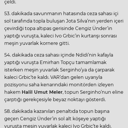
çeldi.
53. dakikada savunmanın hatasında ceza sahası içi
sol tarafında topla buluşan Jota Silva’nın yerden içeri
çevirdiği topa altıpas gerisinde Cengiz Ünder’in
yaptığı vuruşta, kaleci Ivo Grbic’in kurtarışı sonrası
meşin yuvarlak kornere gitti.
54. dakikada ceza sahası içinde Ndidi’nin kafayla
yaptığı vuruşta Emirhan Topçu tamamlamak
isterken meşin yuvarlak Serginho’ya da çarparak
kaleci Grbic’te kaldı. VAR’dan gelen uyarıyla
pozisyonu saha kenarındaki monitörden izleyen
hakem
Halil Umut Meler
, topun Serginho’nun eline
çarptığı gerekçesiyle beyaz noktayı gösterdi.
58. dakikada kazanılan penaltıda topun başına
geçen Cengiz Ünder’in sol alt köşeye yaptığı
vuruşta meşin yuvarlak kaleci Ivo Grbic’te kaldı.