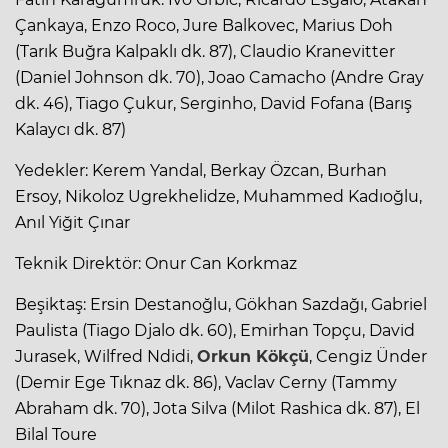
Çankaya, Enzo Roco, Jure Balkovec, Marius Doh
(Tarık Buğra Kalpaklı dk. 87), Claudio Kranevitter
(Daniel Johnson dk. 70), Joao Camacho (Andre Gray
dk. 46), Tiago Çukur, Serginho, David Fofana (Barış
Kalaycı dk. 87)
Yedekler: Kerem Yandal, Berkay Özcan, Burhan
Ersoy, Nikoloz Ugrekhelidze, Muhammed Kadıoğlu,
Anıl Yiğit Çınar
Teknik Direktör: Onur Can Korkmaz
Beşiktaş: Ersin Destanoğlu, Gökhan Sazdağı, Gabriel
Paulista (Tiago Djalo dk. 60), Emirhan Topçu, David
Jurasek, Wilfred Ndidi,
Orkun Kökçü
, Cengiz Ünder
(Demir Ege Tıknaz dk. 86), Vaclav Cerny (Tammy
Abraham dk. 70), Jota Silva (Milot Rashica dk. 87), El
Bilal Toure