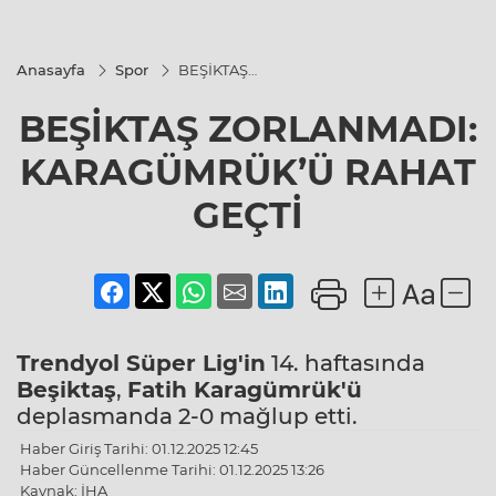
Anasayfa
Spor
BEŞİKTAŞ
ZORLANMADI:
KARAGÜMRÜK’Ü
BEŞİKTAŞ ZORLANMADI:
RAHAT GEÇTİ
KARAGÜMRÜK’Ü RAHAT
GEÇTİ
Trendyol Süper Lig'in
14. haftasında
Beşiktaş
,
Fatih Karagümrük'ü
deplasmanda 2-0 mağlup etti.
Haber Giriş Tarihi: 01.12.2025 12:45
Haber Güncellenme Tarihi: 01.12.2025 13:26
Kaynak: İHA