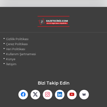
KAMYONETE ÇARPTI: 1 ÖLÜ, 15 YARALI
BURSA'DA DEPO YANGINI BİNAYA
SIÇRAMADAN SÖNDÜRÜLDÜ
BURSA'DA KIRSAL MAHALLE
Gizlilik Politikası
YOLLARINDA KORFOR ARTIYOR
Çerez Politikası
Veri Politikası
Kullanım Şartnamesi
SİLİVRİ'DE YANGIN: MAHSUR KALANLAR
BALKONLARDAN KURTARILDI
Künye
İletişim
Bizi Takip Edin