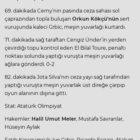
69. dakikada Cerny’nin pasında ceza sahası sol
çaprazından topla buluşan
Orkun Kökçü’nün
sert
vuruşunda kaleci Grbic, meşin yuvarlağı kurtardı.
71. dakikada sağ taraftan Cengiz Ünder’in yerden
çevirdiği topu kontrol eden El Bilal Toure, penaltı
noktası solunda yaptığı vuruşta meşin yuvarlağı
ağlara gönderdi. 0-2
82. dakikada Jota Silva’nın ceza yayı sağ tarafından
yaptığı vuruşta meşin yuvarlak üst direğe çarpıp
oyun alanının dışına gitti.
Stat: Atatürk Olimpiyat
Hakemler:
Halil Umut Meler
, Mustafa Savranlar,
Hüseyin Aylak
Fatih Karagümrük: Ivo Grbic, Ricardo Esgaio, Atakan