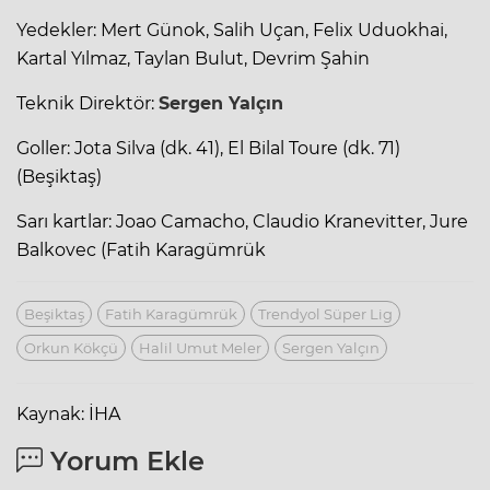
Yedekler: Mert Günok, Salih Uçan, Felix Uduokhai,
Kartal Yılmaz, Taylan Bulut, Devrim Şahin
Teknik Direktör:
Sergen Yalçın
Goller: Jota Silva (dk. 41), El Bilal Toure (dk. 71)
(Beşiktaş)
Sarı kartlar: Joao Camacho, Claudio Kranevitter, Jure
Balkovec (Fatih Karagümrük
Beşiktaş
Fatih Karagümrük
Trendyol Süper Lig
Orkun Kökçü
Halil Umut Meler
Sergen Yalçın
Kaynak: İHA
Yorum Ekle