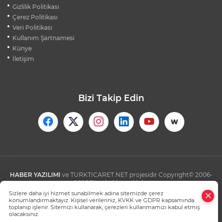
BURSALI DAĞCILARDAN AĞRI DAĞI
Gizlilik Politikası
ZİRVESİNDE BURSASPOR'A DESTEK
Çerez Politikası
Veri Politikası
Kullanım Şartnamesi
KÜBRA DENİZCİ KESKİN KUPASINI
BAŞKAN AYDIN'A SUNDU
Künye
İletişim
Bizi Takip Edin
HABER YAZILIMI
ve TURKTICARET.NET projesidir Copyright© 2006-
2026 Tüm hakları saklıdır.
Sizlere daha iyi hizmet sunabilmek adına sitemizde çerez
konumlandırmaktayız. Kişisel verileriniz, KVKK ve GDPR kapsamında
toplanıp işlenir. Sitemizi kullanarak, çerezleri kullanmamızı kabul etmiş
olacaksınız.