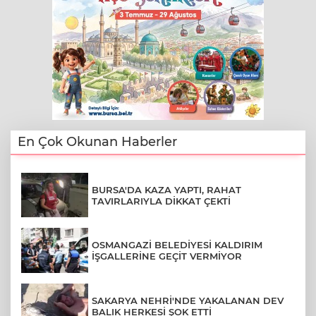
En Çok Okunan Haberler
BURSA'DA KAZA YAPTI, RAHAT
TAVIRLARIYLA DİKKAT ÇEKTİ
OSMANGAZİ BELEDİYESİ KALDIRIM
İŞGALLERİNE GEÇİT VERMİYOR
SAKARYA NEHRİ'NDE YAKALANAN DEV
BALIK HERKESİ ŞOK ETTİ