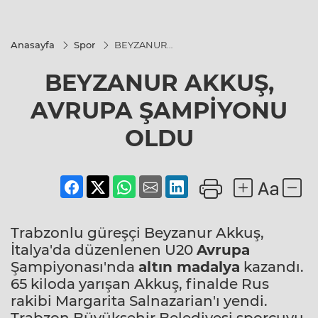
Anasayfa
Spor
BEYZANUR
AKKUŞ,
AVRUPA
BEYZANUR AKKUŞ,
ŞAMPİYONU
OLDU
AVRUPA ŞAMPİYONU
OLDU
Trabzonlu güreşçi Beyzanur Akkuş,
İtalya'da düzenlenen U20
Avrupa
Şampiyonası'nda
altın madalya
kazandı.
65 kiloda yarışan Akkuş, finalde Rus
rakibi Margarita Salnazarian'ı yendi.