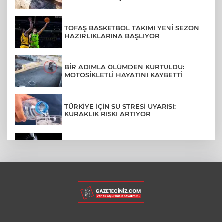
TOFAŞ BASKETBOL TAKIMI YENİ SEZON
HAZIRLIKLARINA BAŞLIYOR
BİR ADIMLA ÖLÜMDEN KURTULDU:
MOTOSİKLETLİ HAYATINI KAYBETTİ
TÜRKİYE İÇİN SU STRESİ UYARISI:
KURAKLIK RİSKİ ARTIYOR
SPACEX'TEN AY'A ÇARPAN ROKET
PARÇASIYLA İLGİLİ AÇIKLAMA
BURSA ŞEHİR HASTANESİ OTOPARKI
AĞUSTOS AYINDA HİZMETE AÇILIYOR