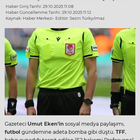
Haber Giriş Tarihi: 29.10.2025 11:08
Haber Güncellenme Tarihi: 29.10.2025 11:12
Kaynak: Haber Merkezi- Editör: Sezin Türkyılmaz
Gazeteci
Umut Eken’in
sosyal medya paylaşımı,
futbol
gündemine adeta bomba gibi düştü.
TFF
,