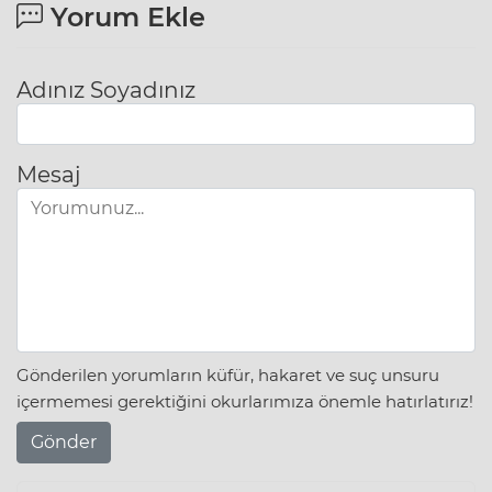
Yorum Ekle
Adınız Soyadınız
Mesaj
Gönderilen yorumların küfür, hakaret ve suç unsuru
içermemesi gerektiğini okurlarımıza önemle hatırlatırız!
Gönder