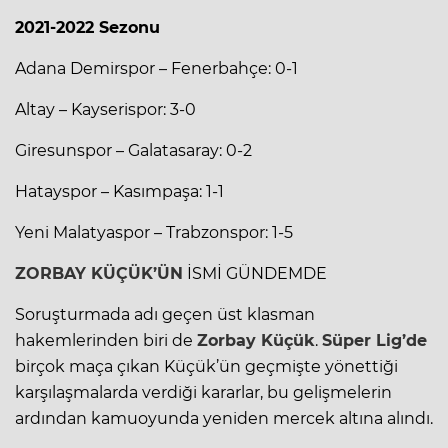
2021-2022 Sezonu
Adana Demirspor – Fenerbahçe: 0-1
Altay – Kayserispor: 3-0
Giresunspor – Galatasaray: 0-2
Hatayspor – Kasımpaşa: 1-1
Yeni Malatyaspor – Trabzonspor: 1-5
ZORBAY KÜÇÜK’ÜN
İSMİ GÜNDEMDE
Soruşturmada adı geçen üst klasman
hakemlerinden biri de
Zorbay Küçük
.
Süper Lig’de
birçok maça çıkan Küçük’ün geçmişte yönettiği
karşılaşmalarda verdiği kararlar, bu gelişmelerin
ardından kamuoyunda yeniden mercek altına alındı.