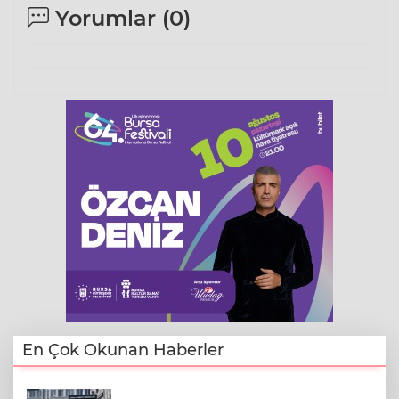
Yorumlar (
0
)
En Çok Okunan Haberler