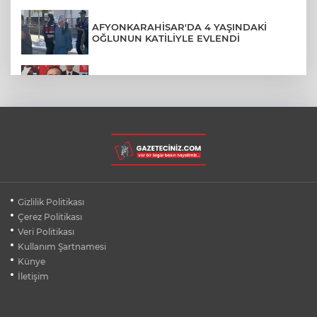
AFYONKARAHİSAR'DA 4 YAŞINDAKİ
OĞLUNUN KATİLİYLE EVLENDİ
YENİ PARTİ'DE SKANDAL KARAR: DHKP-
C'Lİ YAVUZ NAZLIGÜL "BAŞKAN" ATANDI
EZİLMEKTEN KURTARDIĞI YAVRU KEDİ
KENDİ ARACININ MOTORUNA GİRDİ
12 AĞUSTOS'TA DÜNYA'NIN YER ÇEKİMİ
Gizlilik Politikası
KAYBOLACAK MI?
Çerez Politikası
Veri Politikası
Kullanım Şartnamesi
HALI SAHADA KLİMA KONFORU: 40
DERECEDE BUZ GİBİ MAÇ KEYFİ
Künye
İletişim