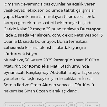
İdmanın devamında pas oyunlarına ağırlık veren
yeşil-beyazlı ekip, son bölümde taktik çalışmalar
yaptı. Hazırlıklarını tamamlayan takım, tesislerde
kampa girerek maç saatini beklemeye başladı.
Geride kalan 12 maçta 25 puan toplayan
Bursaspor
ligde 3. sırada yer alırken, konuk ekip
Fethiyespor
13
puanla 13. sırada bulunuyor. Bursa temsilcisi,
sahasında
kazanarak üst sıralardaki yarışını
sürdürmek istiyor.
Müsabaka, 30 Kasım 2025 Pazar günü saat 15.00'te
Atatürk Spor Kompleksi Matlı Stadyumu'nda
oynanacak. Karşılaşmayı Abdullah Buğra Taşkınsoy
yönetecek. Taşkınsoy'un yardımcılıklarını İsmail
Semih İleri ve Ömer Akman yapacak. Dördüncü
hakem ise Sinan Özcan olarak açıklandı.
Bursaspor
Sahasında
Fethiyespor
Tff
Lig
Özlüce