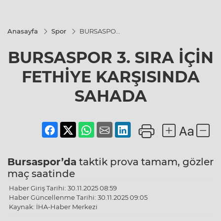
Anasayfa
Spor
BURSASPOR
3. SIRA İÇİN
FETHİYE
BURSASPOR 3. SIRA İÇİN
KARŞISINDA
SAHADA
FETHİYE KARŞISINDA
SAHADA
Bursaspor’da
taktik prova tamam, gözler
maç saatinde
Haber Giriş Tarihi: 30.11.2025 08:59
Haber Güncellenme Tarihi: 30.11.2025 09:05
Kaynak: İHA-Haber Merkezi