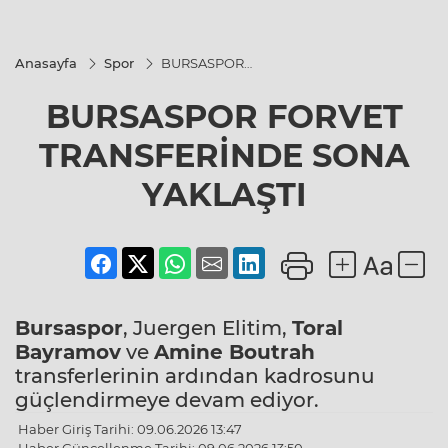
Anasayfa
Spor
BURSASPOR
FORVET
TRANSFERİNDE
BURSASPOR FORVET
SONA YAKLAŞTI
TRANSFERİNDE SONA
YAKLAŞTI
Bursaspor
, Juergen Elitim,
Toral
Bayramov
ve
Amine Boutrah
transferlerinin ardından kadrosunu
güçlendirmeye devam ediyor.
Haber Giriş Tarihi: 09.06.2026 13:47