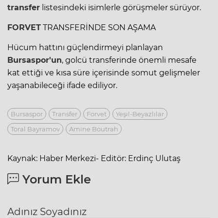
transfer
listesindeki isimlerle görüşmeler sürüyor.
FORVET
TRANSFERİNDE SON AŞAMA
Hücum hattını güçlendirmeyi planlayan
Bursaspor'un
, golcü transferinde önemli mesafe
kat ettiği ve kısa süre içerisinde somut gelişmeler
yaşanabileceği ifade ediliyor.
Bursaspor
Transfer
Forvet
Yeşil-Beyazlılar
Toral Bayramov
Amine Boutrah
Kaynak: Haber Merkezi- Editör: Erdinç Ulutaş
Yorum Ekle
Adınız Soyadınız