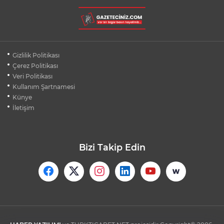
ASLI HÜNEL'DEN BURSA'DA
UNUTULMAZ KONSER
BEŞİKTAŞ'TAN AVRUPA'DA KRİTİK
Gizlilik Politikası
DEPLASMAN ZAFERİ
Çerez Politikası
Veri Politikası
Kullanım Şartnamesi
VAN'DA İŞİTME ENGELLİ MÜŞTERİ,
HALIYI HALAY ÇEKEREK ALDI
Künye
İletişim
Bizi Takip Edin