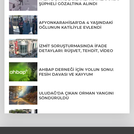
ŞÜPHELİ GÖZALTINA ALINDI
AFYONKARAHİSAR'DA 4 YAŞINDAKİ
OĞLUNUN KATİLİYLE EVLENDİ
İZMİT SORUŞTURMASINDA İFADE
DETAYLARI: RÜŞVET, TEHDİT, VİDEO
AHBAP DERNEĞİ İÇİN YOLUN SONU:
FESİH DAVASI VE KAYYUM
ULUDAĞ'DA ÇIKAN ORMAN YANGINI
SÖNDÜRÜLDÜ
MENDERES BELEDİYE BAŞKANI İHRAÇ
TALEBİYLE DİSİPLİNE SEVK EDİLDİ