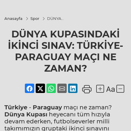
Anasayfa
Spor
DÜNYA
KUPASINDAKİ
İKİNCİ SINAV:
DÜNYA KUPASINDAKİ
TÜRKİYE-
PARAGUAY
MAÇI NE
İKİNCİ SINAV: TÜRKİYE-
ZAMAN?
PARAGUAY MAÇI NE
ZAMAN?
Türkiye
-
Paraguay
maçı ne zaman?
Dünya Kupası
heyecanı tüm hızıyla
devam ederken, futbolseverler milli
takımımızın gruptaki ikinci sınavını