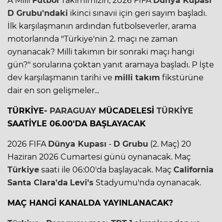
A Milli
Futbol
Takımımızın, 2026 FIFA
Dünya Kupası
D Grubu'ndaki
ikinci sınavıi için geri sayım başladı.
İlk karşılaşmanın ardından futbolseverler, arama
motorlarında "Türkiye'nin 2. maçı ne zaman
oynanacak? Milli takımın bir sonraki maçı hangi
gün?" sorularına çoktan yanıt aramaya başladı. P İşte
dev karşılaşmanın tarihi ve
milli takım
fikstürüne
dair en son gelişmeler...
TÜRKİYE-
PARAGUAY
MÜCADELESİ
TÜRKİYE
SAATİYLE 06.00'DA BAŞLAYACAK
2026 FIFA
Dünya Kupası
-
D Grubu
(2. Maç) 20
Haziran 2026 Cumartesi günü oynanacak. Maç
Türkiye
saati ile 06:00'da başlayacak. Maç
California
Santa Clara'da
Levi's
Stadyumu'nda oynanacak.
MAÇ HANGİ KANALDA YAYINLANACAK?