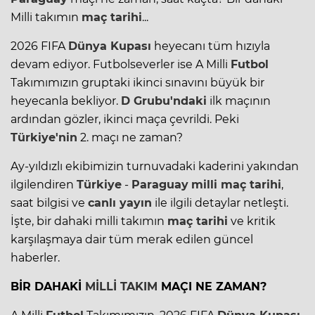
Milli takımın
maç tarihi
...
2026 FIFA
Dünya Kupası
heyecanı tüm hızıyla
devam ediyor. Futbolseverler ise A Milli
Futbol
Takımımızın gruptaki ikinci sınavını büyük bir
heyecanla bekliyor.
D Grubu'ndaki
ilk maçının
ardından gözler, ikinci maça çevrildi. Peki
Türkiye'nin
2. maçı ne zaman?
Ay-yıldızlı ekibimizin turnuvadaki kaderini yakından
ilgilendiren
Türkiye
-
Paraguay
milli
maç
tarihi
,
saat bilgisi ve
canlı yayın
ile ilgili detaylar netleşti.
İşte, bir dahaki milli takımın
maç tarihi
ve kritik
karşılaşmaya dair tüm merak edilen güncel
haberler.
BİR DAHAKİ
MİLLİ TAKIM
MAÇI NE ZAMAN?