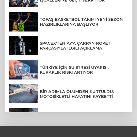
İŞGALLERİNE GEÇİT VERMİYOR
TOFAŞ BASKETBOL TAKIMI YENİ SEZON
HAZIRLIKLARINA BAŞLIYOR
SPACEX'TEN AY'A ÇARPAN ROKET
PARÇASIYLA İLGİLİ AÇIKLAMA
TÜRKİYE İÇİN SU STRESİ UYARISI:
KURAKLIK RİSKİ ARTIYOR
BİR ADIMLA ÖLÜMDEN KURTULDU:
MOTOSİKLETLİ HAYATINI KAYBETTİ
SON DAKİKA... BAHÇELİEVLER'DE 6
KATLI BİNA ÇÖKTÜ