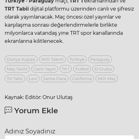
Türkiye
-
Paraguay
maçı,
TRT 1
ekranlarından ve
TRT Tabii
dijital platformu üzerinden canlı ve şifresiz
olarak yayınlanacak. Maç öncesi özel yayınlar ve
karşılaşma sonrası değerlendirmelerle birlikte
milyonlarca vatandaş yine TRT spor kanallarında
ekranlarına kilitlenecek.
Dünya Kupası
Milli Takım
Türkiye
Paraguay
Maç Tarihi
Canlı Yayın
Trt 1
Futbol
D Grubu
Trt Tabii
Levi
Santa Clara
California
Milli Maç
Kaynak: Editör: Onur Ulutaş
Yorum Ekle
Adınız Soyadınız