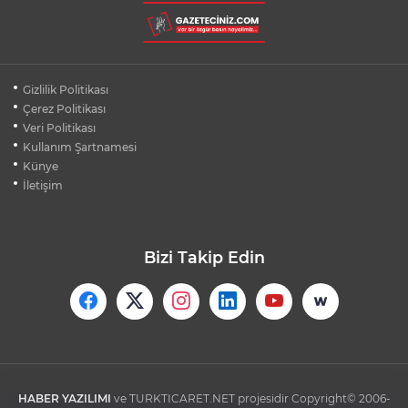
BURSA ŞEHİR HASTANESİ OTOPARKI
AĞUSTOS AYINDA HİZMETE AÇILIYOR
BURSALI DAĞCILARDAN AĞRI DAĞI
Gizlilik Politikası
ZİRVESİNDE BURSASPOR'A DESTEK
Çerez Politikası
Veri Politikası
Kullanım Şartnamesi
KÜBRA DENİZCİ KESKİN KUPASINI
BAŞKAN AYDIN'A SUNDU
Künye
İletişim
Bizi Takip Edin
HABER YAZILIMI
ve TURKTICARET.NET projesidir Copyright© 2006-