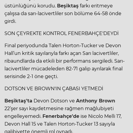
üstünlüğünü korudu.
Beşiktaş
farkı eritmeye
çalışsa da sarı-lacivertliler son bölüme 64-58 önde
girdi.
SON ÇEYREKTE KONTROL FENERBAHÇE'DEYDİ
Final periyodunda Talen Horton-Tucker ve Devon
Hall’un kritik sayılarıyla farkı açan Sarı lacivertliler,
ribaundlarda da etkili bir performans sergiledi. Sarı-
lacivertliler mücadeleden 82-71 galip ayrılarak final
serisinde 2-1 öne geçti.
DOTSON VE BROWN'IN ÇABASI YETMEDİ
Beşiktaş'ta
Devon Dotson ve
Anthony Brown
22’şer sayı kaydetmesine rağmen mağlubiyeti
engelleyemedi.
Fenerbahçe’de
ise Nicolo Melli 17,
Devon Hall 15 ve Talen Horton-Tucker 13 sayıyla
galibiyette önemli rol oynadı.