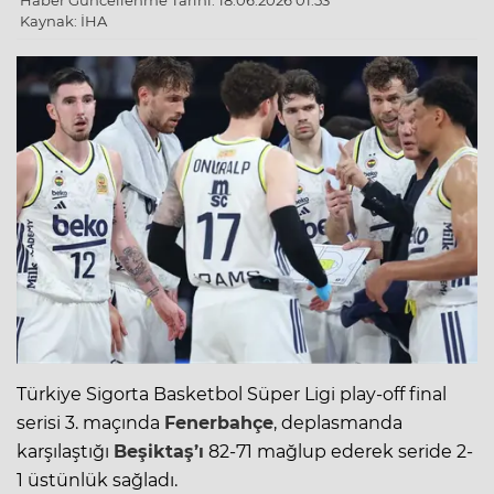
Haber Güncellenme Tarihi: 18.06.2026 01:53
Kaynak: İHA
Türkiye Sigorta Basketbol Süper Ligi
play-off final
serisi 3. maçında
Fenerbahçe
, deplasmanda
karşılaştığı
Beşiktaş’ı
82-71 mağlup ederek seride 2-
1 üstünlük sağladı.