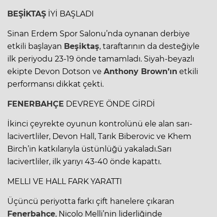
BEŞİKTAŞ
İYİ BAŞLADI
Sinan Erdem Spor Salonu’nda oynanan derbiye
etkili başlayan
Beşiktaş
, taraftarının da desteğiyle
ilk periyodu 23-19 önde tamamladı. Siyah-beyazlı
ekipte Devon Dotson ve
Anthony Brown’ın
etkili
performansı dikkat çekti.
FENERBAHÇE
DEVREYE ÖNDE GİRDİ
İkinci çeyrekte oyunun kontrolünü ele alan sarı-
lacivertliler, Devon Hall, Tarık Biberovic ve Khem
Birch’in katkılarıyla üstünlüğü yakaladı.Sarı
lacivertliler, ilk yarıyı 43-40 önde kapattı.
MELLI VE HALL FARK YARATTI
Üçüncü periyotta farkı çift hanelere çıkaran
Fenerbahçe
, Nicolo Melli’nin liderliğinde