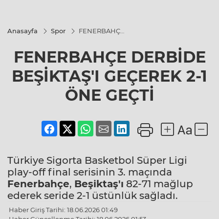
Anasayfa
Spor
FENERBAHÇE
DERBİDE
BEŞİKTAŞ'I
FENERBAHÇE DERBİDE
GEÇEREK 2-1
ÖNE GEÇTİ
BEŞİKTAŞ'I GEÇEREK 2-1
ÖNE GEÇTİ
Türkiye Sigorta Basketbol Süper Ligi
play-off final serisinin 3. maçında
Fenerbahçe
,
Beşiktaş'ı
82-71 mağlup
ederek seride 2-1 üstünlük sağladı.
Haber Giriş Tarihi: 18.06.2026 01:49