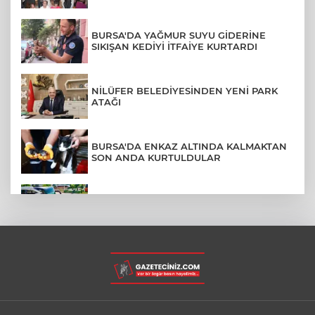
BURSA'DA YAĞMUR SUYU GİDERİNE
SIKIŞAN KEDİYİ İTFAİYE KURTARDI
NİLÜFER BELEDİYESİNDEN YENİ PARK
ATAĞI
BURSA'DA ENKAZ ALTINDA KALMAKTAN
SON ANDA KURTULDULAR
AFYONKARAHİSAR'DA OTOBÜS
KAMYONETE ÇARPTI: 1 ÖLÜ, 15 YARALI
BURSA'DA DEPO YANGINI BİNAYA
SIÇRAMADAN SÖNDÜRÜLDÜ
BURSA'DA KIRSAL MAHALLE