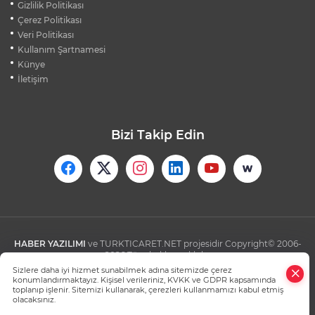
Gizlilik Politikası
YOLLARINDA KORFOR ARTIYOR
Çerez Politikası
Veri Politikası
Kullanım Şartnamesi
SİLİVRİ'DE YANGIN: MAHSUR KALANLAR
BALKONLARDAN KURTARILDI
Künye
İletişim
Bizi Takip Edin
HABER YAZILIMI
ve TURKTICARET.NET projesidir Copyright© 2006-
2026 Tüm hakları saklıdır.
Sizlere daha iyi hizmet sunabilmek adına sitemizde çerez
konumlandırmaktayız. Kişisel verileriniz, KVKK ve GDPR kapsamında
toplanıp işlenir. Sitemizi kullanarak, çerezleri kullanmamızı kabul etmiş
olacaksınız.